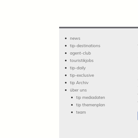
news
tip-destinations
agent-club
touristikjobs
tip-daily
tip-exclusive
tip Archiv
über uns
tip mediadaten
tip themenplan
team