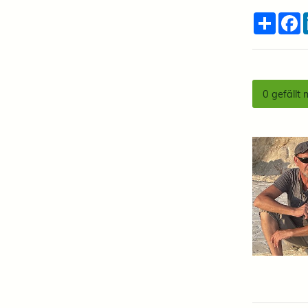
Teilen
F
0
gefällt 