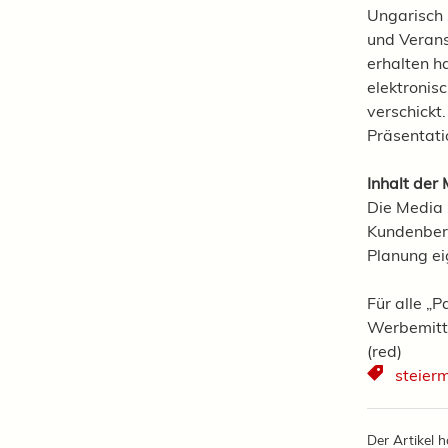
Ungarisch 
und Verans
erhalten h
elektronis
verschickt
Präsentati
Inhalt der
Die Media 
Kundenbera
Planung ei
Für alle „
Werbemitte
(red)
steier
Der Artikel h