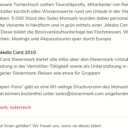
sowie Tschechisch sollten Touristikprofis, Mitarbeiter von R
talter kürzlich alles Wissenswerte rund um Urlaub in der St
aben. 5.000 Stück des Sales Manuals wurden dabei personali
che Variante in Herzform und in grün mittels einer „Media Car
. Diese bildet die Basisverkaufsunterlage bei Fachmessen, 
onen, Mailings und Akquisotouren quer durch Europa.
 Media Card 2010
Card Steiermark bietet alle Infos über den Steiermark-Urlaub
tung in der Vermittler-Tätigkeit sowie als Unterstützung in
gener Steiermark-Reisen wie etwa für Gruppen.
Papier-Fans“ gibt es eine 60-seitige Druckversion des Manual
l können kostenfrei unter sales@steiermark.com angeforde
mark
,
österreich
at Ihnen gefallen? Wir freuen uns, wenn sie diesen teilen!