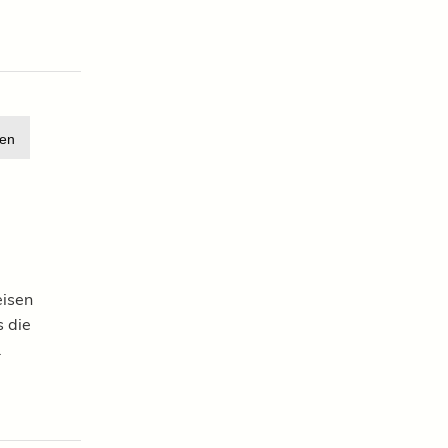
en
eisen
 die
.