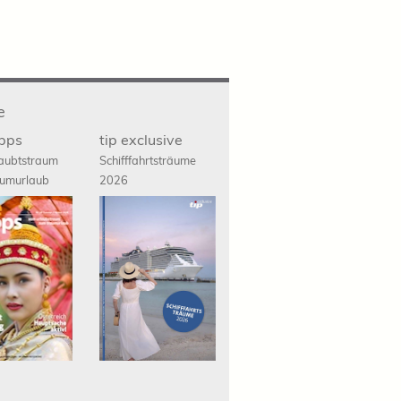
e
ipps
tip exclusive
aubtstraum
Schifffahrts
träume
umurlaub
2026