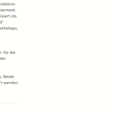
eisebüros
eiermark
siert als
d“
Workshops,
: für die
 der
s. Beide
rt werden.