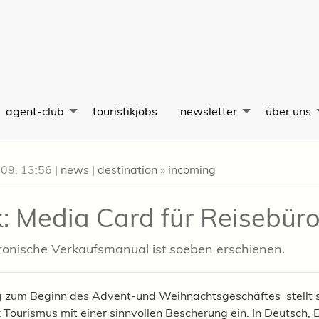
agent-club
touristikjobs
newsletter
über uns
009, 13:56
|
news
|
destination
»
incoming
: Media Card für Reisebür
ronische Verkaufsmanual ist soeben erschienen.
g zum Beginn des Advent-und Weihnachtsgeschäftes stellt 
 Tourismus mit einer sinnvollen Bescherung ein. In Deutsch, E