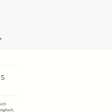
os
sich
nglisch,