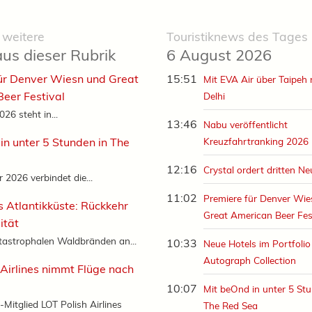
 weitere
Touristiknews des Tages
aus dieser Rubrik
6 August 2026
ür Denver Wiesn und Great
15:51
Mit EVA Air über Taipeh
eer Festival
Delhi
26 steht in...
13:46
Nabu veröffentlicht
in unter 5 Stunden in The
Kreuzfahrtranking 2026
12:16
Crystal ordert dritten N
2026 verbindet die...
11:02
Premiere für Denver Wi
s Atlantikküste: Rückkehr
Great American Beer Fes
ität
tastrophalen Waldbränden an...
10:33
Neue Hotels im Portfolio
Autograph Collection
 Airlines nimmt Flüge nach
10:07
Mit beOnd in unter 5 Stu
-Mitglied LOT Polish Airlines
The Red Sea