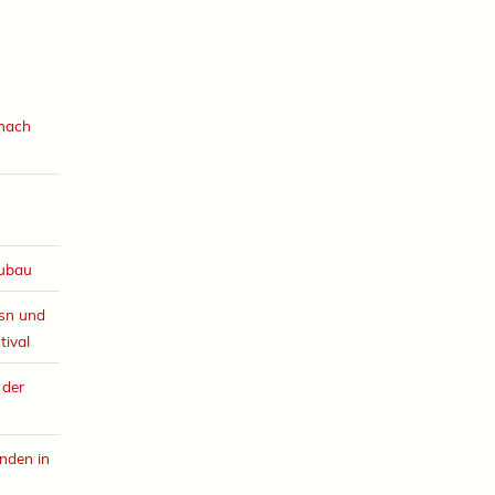
 nach
eubau
esn und
tival
 der
nden in