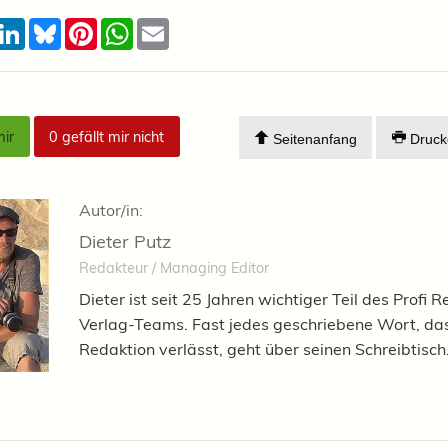
acebook
LinkedIn
Bluesky
Pinterest
WhatsApp
Email
mir
0
gefällt mir nicht
Seitenanfang
Druck
Autor/in:
Dieter Putz
Redakteur / Managing Editor
Dieter ist seit 25 Jahren wichtiger Teil des Profi R
Verlag-Teams. Fast jedes geschriebene Wort, das
Redaktion verlässt, geht über seinen Schreibtisch