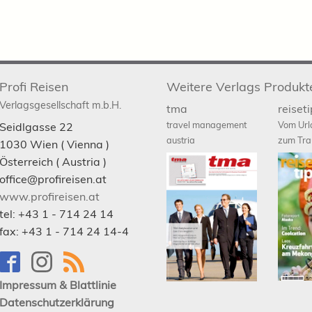
Profi Reisen
Weitere Verlags Produkt
Verlagsgesellschaft m.b.H.
tma
reiset
travel management
Vom Url
Seidlgasse 22
austria
zum Tra
1030
Wien
( Vienna )
Österreich (
Austria
)
office@profireisen.at
www.profireisen.at
tel:
+43 1 - 714 24 14
fax:
+43 1 - 714 24 14-4
Impressum & Blattlinie
Datenschutzerklärung