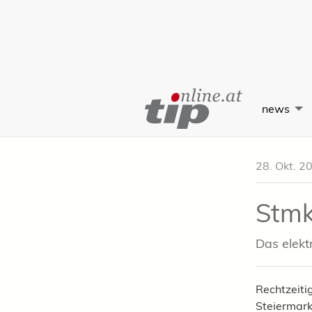
Skip
to
news
Content
28. Okt. 2
Stmk
Das elekt
Rechtzeiti
Steiermark