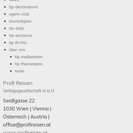
tip-destinations
agent-club
touristikjobs
tip-daily
tip-exclusive
tip Archiv
über uns
tip mediadaten
tip themenplan
team
Profi Reisen
Verlagsgesellschaft m.b.H.
Seidlgasse 22
1030
Wien
( Vienna )
Österreich (
Austria
)
office@profireisen.at
www.profireisen.at