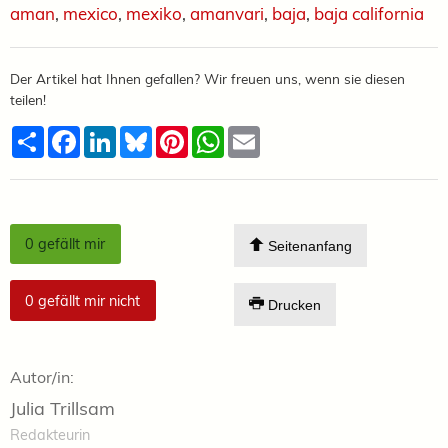
aman
,
mexico
,
mexiko
,
amanvari
,
baja
,
baja california
Der Artikel hat Ihnen gefallen? Wir freuen uns, wenn sie diesen
teilen!
Teilen
Facebook
LinkedIn
Bluesky
Pinterest
WhatsApp
Email
0
gefällt mir
Seitenanfang
0
gefällt mir nicht
Drucken
Autor/in:
Julia Trillsam
Redakteurin