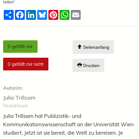
teilen!
Teilen
Facebook
LinkedIn
Bluesky
Pinterest
WhatsApp
Email
0
gefällt mir
Seitenanfang
0
gefällt mir nicht
Drucken
Autor/in:
Julia Trillsam
Redakteurin
Julia Trillsam hat Publizistik- und
Kommunikationswissenschaft an der Universität Wien
studiert. Jetzt ist sie bereit, die Welt zu bereisen. Je