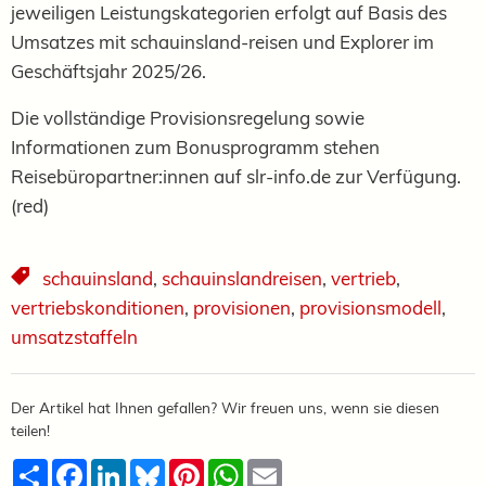
jeweiligen Leistungskategorien erfolgt auf Basis des
Umsatzes mit schauinsland-reisen und Explorer im
Geschäftsjahr 2025/26.
Die vollständige Provisionsregelung sowie
Informationen zum Bonusprogramm stehen
Reisebüropartner:innen auf slr-info.de zur Verfügung.
(red)
schauinsland
,
schauinslandreisen
,
vertrieb
,
vertriebskonditionen
,
provisionen
,
provisionsmodell
,
umsatzstaffeln
Der Artikel hat Ihnen gefallen? Wir freuen uns, wenn sie diesen
teilen!
Teilen
Facebook
LinkedIn
Bluesky
Pinterest
WhatsApp
Email