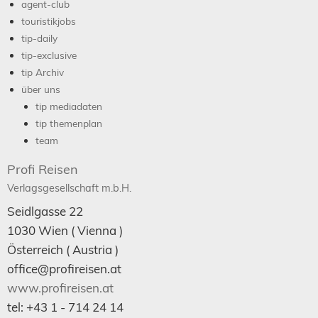
agent-club
touristikjobs
tip-daily
tip-exclusive
tip Archiv
über uns
tip mediadaten
tip themenplan
team
Profi Reisen
Verlagsgesellschaft m.b.H.
Seidlgasse 22
1030
Wien
( Vienna )
Österreich (
Austria
)
office@profireisen.at
www.profireisen.at
tel:
+43 1 - 714 24 14