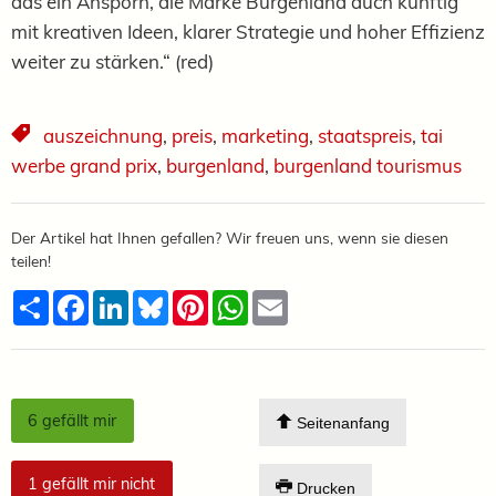
das ein Ansporn, die Marke Burgenland auch künftig
mit kreativen Ideen, klarer Strategie und hoher Effizienz
weiter zu stärken.“ (red)
auszeichnung
,
preis
,
marketing
,
staatspreis
,
tai
werbe grand prix
,
burgenland
,
burgenland tourismus
Der Artikel hat Ihnen gefallen? Wir freuen uns, wenn sie diesen
teilen!
Teilen
Facebook
LinkedIn
Bluesky
Pinterest
WhatsApp
Email
6
gefällt mir
Seitenanfang
1
gefällt mir nicht
Drucken