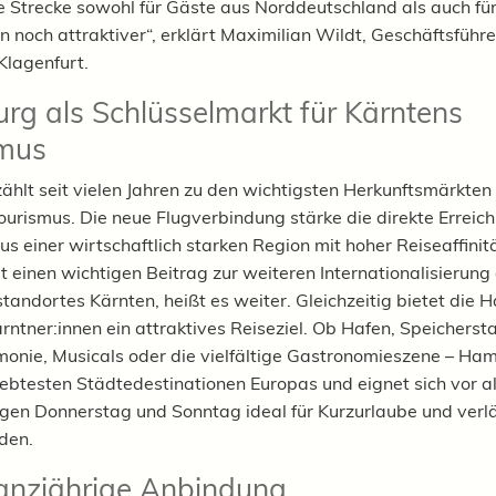
 Strecke sowohl für Gäste aus Norddeutschland als auch fü
n noch attraktiver“, erklärt Maximilian Wildt, Geschäftsführ
Klagenfurt.
g als Schlüsselmarkt für Kärntens
smus
hlt seit vielen Jahren zu den wichtigsten Herkunftsmärkten 
ourismus. Die neue Flugverbindung stärke die direkte Erreich
us einer wirtschaftlich starken Region mit hoher Reiseaffinit
it einen wichtigen Beitrag zur weiteren Internationalisierung
tandortes Kärnten, heißt es weiter. Gleichzeitig bietet die 
rntner:innen ein attraktives Reiseziel. Ob Hafen, Speichersta
monie, Musicals oder die vielfältige Gastronomieszene – Ha
iebtesten Städtedestinationen Europas und eignet sich vor a
gen Donnerstag und Sonntag ideal für Kurzurlaube und verl
den.
Ganzjährige Anbindung