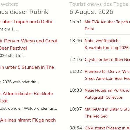
 weitere
Touristiknews des Tages
aus dieser Rubrik
6 August 2026
r über Taipeh nach Delhi
15:51
Mit EVA Air über Taipeh
Delhi
t am 1....
13:46
ür Denver Wiesn und Great
Nabu veröffentlicht
eer Festival
Kreuzfahrtranking 2026
26 steht in...
12:16
Crystal ordert dritten N
in unter 5 Stunden in The
11:02
Premiere für Denver Wi
Great American Beer Fes
2026 verbindet die...
10:33
Neue Hotels im Portfolio
s Atlantikküste: Rückkehr
Autograph Collection
ität
tastrophalen Waldbränden an...
10:07
Mit beOnd in unter 5 Stu
The Red Sea
 Airlines nimmt Flüge nach
08:54
GNV stärkt Präsenz in A