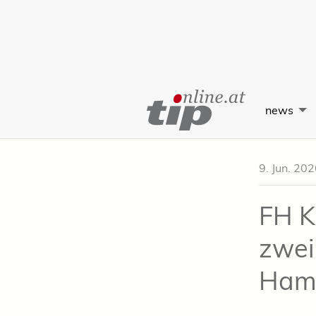
Skip
to
news
Content
9. Jun. 20
FH K
zwei
Ham