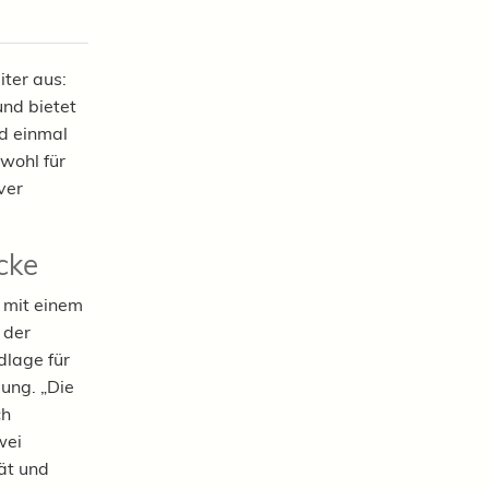
ter aus:
nd bietet
nd einmal
wohl für
ver
cke
 mit einem
 der
dlage für
lung. „Die
ch
wei
ät und