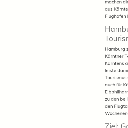
machen die
aus Kärnte
Flughafen 
Hambur
Touri
Hamburg zä
Kärntner T
Kärntens a
leiste dam
Tourismuss
auch für Kä
Elbphilhar
zu den bel
den Flugta
Wochenen
Ziel: 