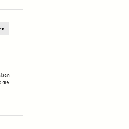
en
eisen
 die
.