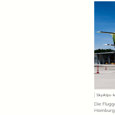
SkyAlps-M
Die Flug
Hamburg-