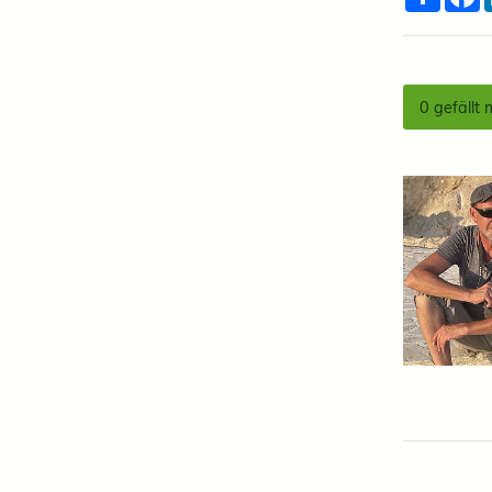
0
gefällt 