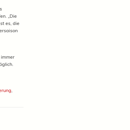
s
en. „Die
st es, die
ersaison
– immer
glich.
erung
,