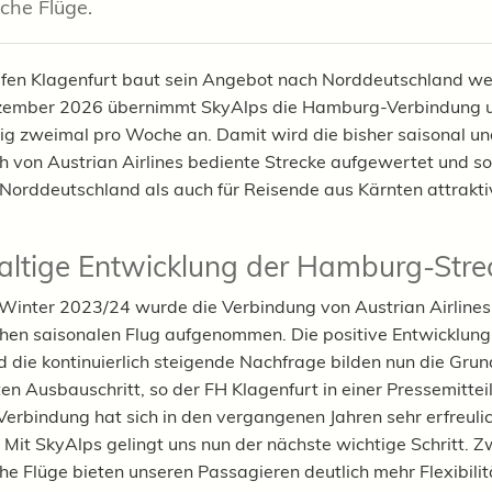
che Flüge.
fen Klagenfurt baut sein Angebot nach Norddeutschland wei
zember 2026 übernimmt SkyAlps die Hamburg-Verbindung u
tig zweimal pro Woche an. Damit wird die bisher saisonal u
h von Austrian Airlines bediente Strecke aufgewertet und so
Norddeutschland als auch für Reisende aus Kärnten attrakti
ltige Entwicklung der Hamburg-Stre
 Winter 2023/24 wurde die Verbindung von Austrian Airlines
hen saisonalen Flug aufgenommen. Die positive Entwicklung
d die kontinuierlich steigende Nachfrage bilden nun die Grun
en Ausbauschritt, so der FH Klagenfurt in einer Pressemittei
rbindung hat sich in den vergangenen Jahren sehr erfreuli
. Mit SkyAlps gelingt uns nun der nächste wichtige Schritt. Z
he Flüge bieten unseren Passagieren deutlich mehr Flexibilit