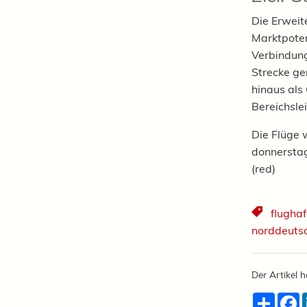
Die Erweit
Marktpoten
Verbindung 
Strecke ge
hinaus als
Bereichsle
Die Flüge
donnerstag
(red)
flughaf
norddeuts
Der Artikel h
Teilen
F