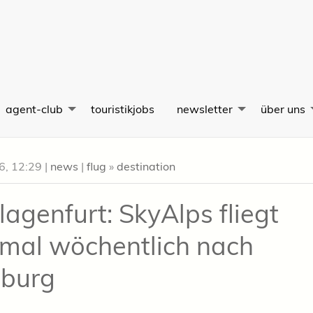
agent-club
touristikjobs
newsletter
über uns
26, 12:29
|
news
|
flug
»
destination
lagenfurt: SkyAlps fliegt
mal wöchentlich nach
burg