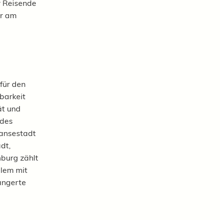
r Reisende
er am
für den
barkeit
ät und
 des
Hansestadt
dt,
mburg zählt
llem mit
ängerte