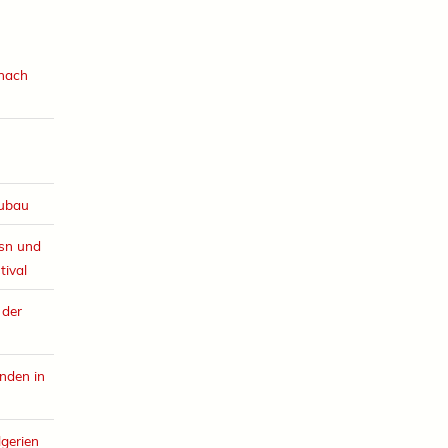
 nach
eubau
esn und
tival
 der
nden in
lgerien