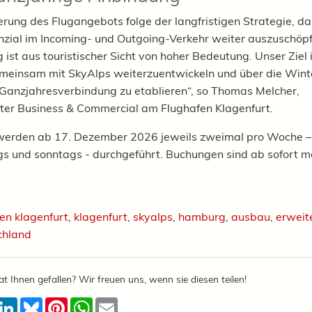
erung des Flugangebots folge der langfristigen Strategie, da
zial im Incoming- und Outgoing-Verkehr weiter auszuschöpf
ist aus touristischer Sicht von hoher Bedeutung. Unser Ziel i
meinsam mit SkyAlps weiterzuentwickeln und über die Wint
 Ganzjahresverbindung zu etablieren“, so Thomas Melcher,
iter Business & Commercial am Flughafen Klagenfurt.
 werden ab 17. Dezember 2026 jeweils zweimal pro Woche 
s und sonntags - durchgeführt. Buchungen sind ab sofort mö
en klagenfurt
,
klagenfurt
,
skyalps
,
hamburg
,
ausbau
,
erweit
chland
at Ihnen gefallen? Wir freuen uns, wenn sie diesen teilen!
acebook
LinkedIn
Bluesky
Pinterest
WhatsApp
Email