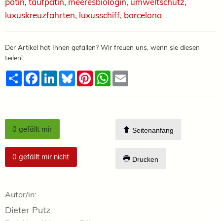
patin
,
taufpatin
,
meeresbiologin
,
umweltschutz
,
luxuskreuzfahrten
,
luxusschiff
,
barcelona
Der Artikel hat Ihnen gefallen? Wir freuen uns, wenn sie diesen
teilen!
Teilen
Facebook
LinkedIn
Bluesky
Pinterest
WhatsApp
Email
0
gefällt mir
Seitenanfang
0
gefällt mir nicht
Drucken
Autor/in:
Dieter Putz