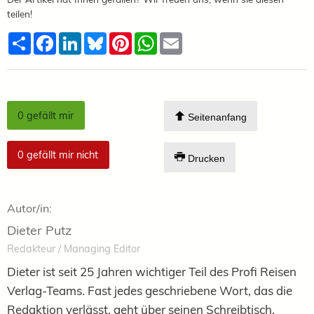
teilen!
Teilen
Facebook
LinkedIn
Bluesky
Pinterest
WhatsApp
Email
0
gefällt mir
Seitenanfang
0
gefällt mir nicht
Drucken
Autor/in:
Dieter Putz
Redakteur / Managing Editor
Dieter ist seit 25 Jahren wichtiger Teil des Profi Reisen
Verlag-Teams. Fast jedes geschriebene Wort, das die
Redaktion verlässt, geht über seinen Schreibtisch.