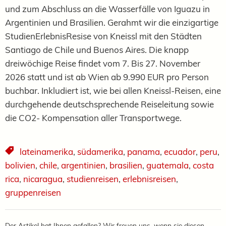
und zum Abschluss an die Wasserfälle von Iguazu in
Argentinien und Brasilien. Gerahmt wir die einzigartige
StudienErlebnisResise von Kneissl mit den Städten
Santiago de Chile und Buenos Aires. Die knapp
dreiwöchige Reise findet vom 7. Bis 27. November
2026 statt und ist ab Wien ab 9.990 EUR pro Person
buchbar. Inkludiert ist, wie bei allen Kneissl-Reisen, eine
durchgehende deutschsprechende Reiseleitung sowie
die CO2- Kompensation aller Transportwege.
lateinamerika
,
südamerika
,
panama
,
ecuador
,
peru
,
bolivien
,
chile
,
argentinien
,
brasilien
,
guatemala
,
costa
rica
,
nicaragua
,
studienreisen
,
erlebnisreisen
,
gruppenreisen
Der Artikel hat Ihnen gefallen? Wir freuen uns, wenn sie diesen