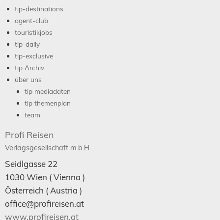
tip-destinations
agent-club
touristikjobs
tip-daily
tip-exclusive
tip Archiv
über uns
tip mediadaten
tip themenplan
team
Profi Reisen
Verlagsgesellschaft m.b.H.
Seidlgasse 22
1030
Wien
( Vienna )
Österreich (
Austria
)
office@profireisen.at
www.profireisen.at