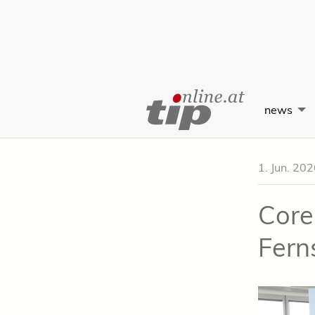
Skip
to
news
Content
1. Jun. 20
Core
Fern