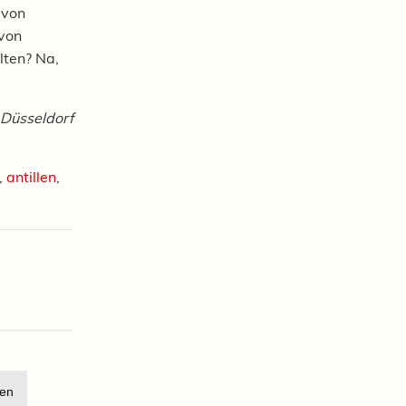
 von
 von
ten? Na,
 Düsseldorf
,
antillen
,
en