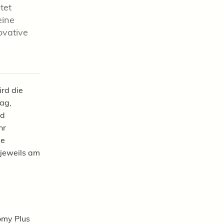
tet
eine
ovative
rd die
ag,
nd
hr
ie
 jeweils am
omy Plus