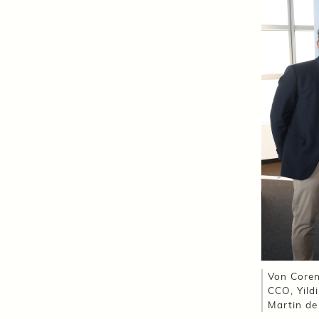
Von Coren
CCO, Yild
Martin de