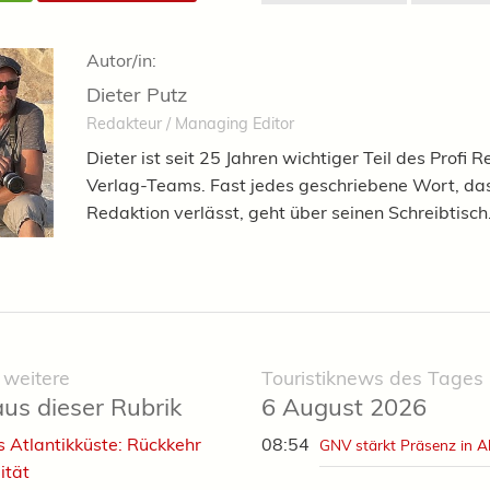
Autor/in:
Dieter Putz
Redakteur / Managing Editor
Dieter ist seit 25 Jahren wichtiger Teil des Profi R
Verlag-Teams. Fast jedes geschriebene Wort, das
Redaktion verlässt, geht über seinen Schreibtisch
 weitere
Touristiknews des Tages
aus dieser Rubrik
6 August 2026
s Atlantikküste: Rückkehr
08:54
GNV stärkt Präsenz in A
ität