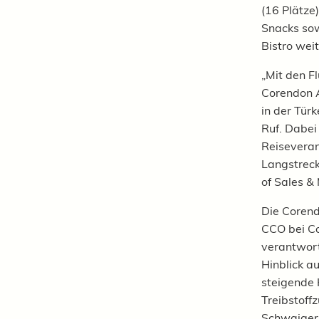
(16 Plätze
Snacks sow
Bistro wei
„Mit den F
Corendon A
in der Tür
Ruf. Dabei
Reiseverans
Langstreck
of Sales &
Die Corend
CCO bei Co
verantwort
Hinblick a
steigende 
Treibstoff
Schwaiger 