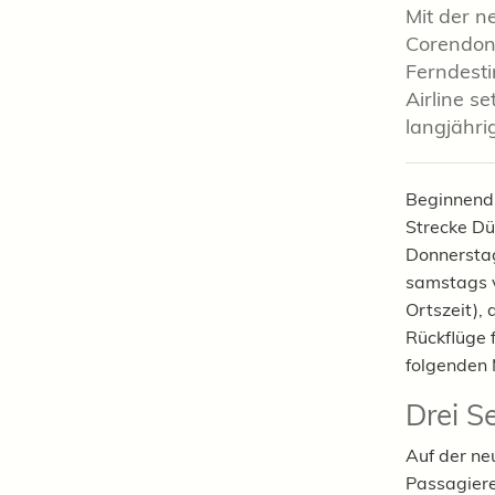
Mit der n
Corendon 
Ferndesti
Airline s
langjähri
Beginnend 
Strecke Dü
Donnerstag
samstags v
Ortszeit),
Rückflüge 
folgenden
Drei S
Auf der ne
Passagiere