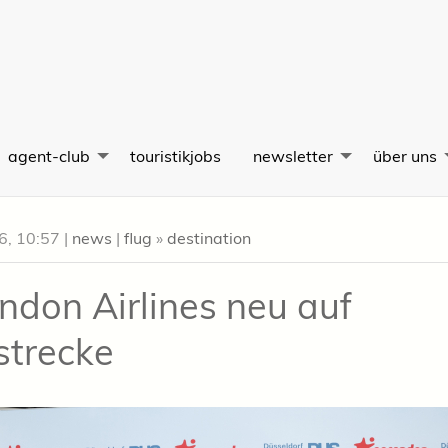
agent-club
touristikjobs
newsletter
über uns
26, 10:57
|
news
|
flug
»
destination
ndon Airlines neu auf
strecke