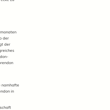
ermonaten
b der
gt der
greiches
ndon-
Corendon
e namhafte
endon in
schaft