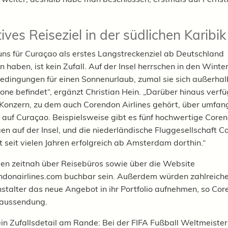
ives Reiseziel in der südlichen Karibik
uns für Curaçao als erstes Langstreckenziel ab Deutschland
n haben, ist kein Zufall. Auf der Insel herrschen in den Wint
edingungen für einen Sonnenurlaub, zumal sie sich außerhal
one befindet“, ergänzt Christian Hein. „Darüber hinaus verfü
onzern, zu dem auch Corendon Airlines gehört, über umfan
uf Curaçao. Beispielsweise gibt es fünf hochwertige Core
en auf der Insel, und die niederländische Fluggesellschaft 
t seit vielen Jahren erfolgreich ab Amsterdam dorthin.“
llen zeitnah über Reisebüros sowie über die Website
donairlines.com buchbar sein. Außerdem würden zahlreich
stalter das neue Angebot in ihr Portfolio aufnehmen, so Cor
eaussendung.
in Zufallsdetail am Rande: Bei der FIFA Fußball Weltmeister