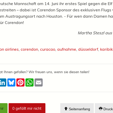
eutsche Mannschaft am 14. Juni ihr erstes Spiel gegen die Elf
streiten – dabei ist Corendon Sponsor des exklusiven Flugs
um Austragungsort nach Houston. - Für wen dann Damen hal
für Corendon!
Martha Steszl aus
n airlines
,
corendon
,
curacao
,
aufnahme
,
düsseldorf
,
karibik
at Ihnen gefallen? Wir freuen uns, wenn sie diesen teilen!
acebook
LinkedIn
Bluesky
Pinterest
WhatsApp
Email
mir
0
gefällt mir nicht
Seitenanfang
Druck