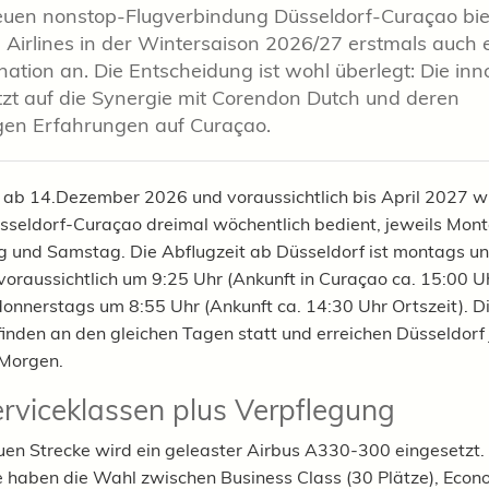
euen nonstop-Flugverbindung Düsseldorf-Curaçao bie
Airlines in der Wintersaison 2026/27 erstmals auch 
nation an. Die Entscheidung ist wohl überlegt: Die inn
etzt auf die Synergie mit Corendon Dutch und deren
gen Erfahrungen auf Curaçao.
ab 14.Dezember 2026 und voraussichtlich bis April 2027 wi
sseldorf-Curaçao dreimal wöchentlich bedient, jeweils Mont
 und Samstag. Die Abflugzeit ab Düsseldorf ist montags u
oraussichtlich um 9:25 Uhr (Ankunft in Curaçao ca. 15:00 U
 donnerstags um 8:55 Uhr (Ankunft ca. 14:30 Uhr Ortszeit). D
finden an den gleichen Tagen statt und erreichen Düsseldorf
 Morgen.
erviceklassen plus Verpflegung
uen Strecke wird ein geleaster Airbus A330-300 eingesetzt.
 haben die Wahl zwischen Business Class (30 Plätze), Econ