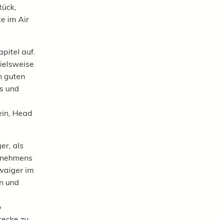
tück,
e im Air
pitel auf.
pielsweise
n guten
os und
ein, Head
er, als
ernehmens
hwaiger im
en und
o
recke zu