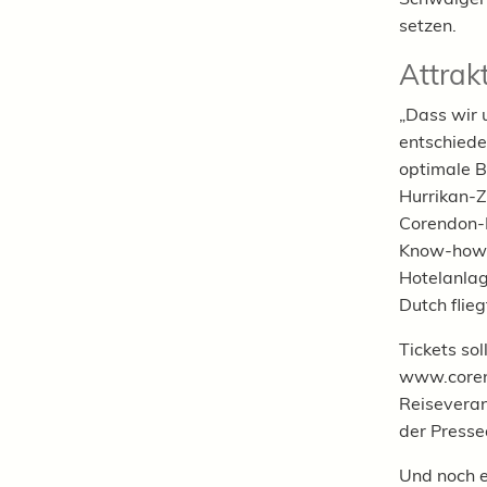
setzen.
Attrakt
„Dass wir 
entschiede
optimale B
Hurrikan-Z
Corendon-K
Know-how a
Hotelanlag
Dutch flieg
Tickets so
www.coren
Reiseveran
der Press
Und noch e