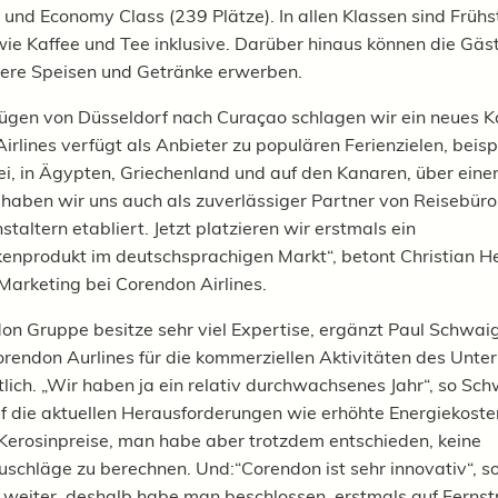
) und Economy Class (239 Plätze). In allen Klassen sind Frühs
ie Kaffee und Tee inklusive. Darüber hinaus können die Gäst
tere Speisen und Getränke erwerben.
lügen von Düsseldorf nach Curaçao schlagen wir ein neues Ka
irlines verfügt als Anbieter zu populären Ferienzielen, beis
kei, in Ägypten, Griechenland und auf den Kanaren, über eine
 haben wir uns auch als zuverlässiger Partner von Reisebür
taltern etabliert. Jetzt platzieren wir erstmals ein
enprodukt im deutschsprachigen Markt“, betont Christian H
 Marketing bei Corendon Airlines.
on Gruppe besitze sehr viel Expertise, ergänzt Paul Schwaig
rendon Aurlines für die kommerziellen Aktivitäten des Unt
lich. „Wir haben ja ein relativ durchwachsenes Jahr“, so Sc
uf die aktuellen Herausforderungen wie erhöhte Energiekost
Kerosinpreise, man habe aber trotzdem entschieden, keine
zuschläge zu berechnen. Und:“Corendon ist sehr innovativ“, s
weiter, deshalb habe man beschlossen, erstmals auf Fernst