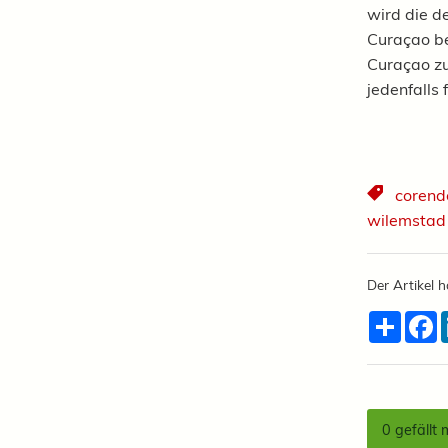
wird die d
Curaçao be
Curaçao z
jedenfalls 
corendo
wilemstad
Der Artikel h
Teilen
F
0
gefällt 