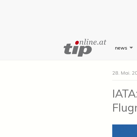
Skip
to
news
Content
28. Mai. 2
IATA
Flug