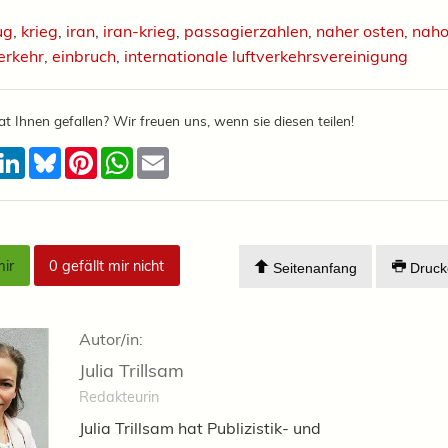
ug
,
krieg
,
iran
,
iran-krieg
,
passagierzahlen
,
naher osten
,
naho
verkehr
,
einbruch
,
internationale luftverkehrsvereinigung
at Ihnen gefallen? Wir freuen uns, wenn sie diesen teilen!
acebook
LinkedIn
Bluesky
Pinterest
WhatsApp
Email
mir
0
gefällt mir nicht
Seitenanfang
Druck
Autor/in:
Julia Trillsam
Redakteurin
Julia Trillsam hat Publizistik- und