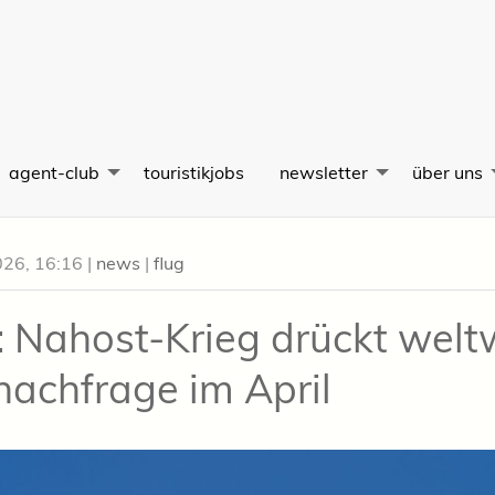
agent-club
touristikjobs
newsletter
über uns
026, 16:16
|
news
|
flug
: Nahost-Krieg drückt welt
nachfrage im April