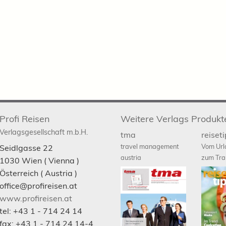
Profi Reisen
Weitere Verlags Produkt
Verlagsgesellschaft m.b.H.
tma
reiset
travel management
Vom Url
Seidlgasse 22
austria
zum Tra
1030
Wien
( Vienna )
Österreich (
Austria
)
office@profireisen.at
www.profireisen.at
tel:
+43 1 - 714 24 14
fax:
+43 1 - 714 24 14-4