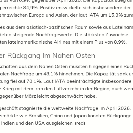
lus von 0,9% gegenüber April 2025. Die Kapazität stieg um
 erreichte 84,9%. Positiv entwickelte sich insbesondere der
ehr zwischen Europa und Asien, der laut IATA um 15,3% zu
nes aus dem asiatisch-pazifischen Raum sowie aus Lateinam
deten steigende Nachfragewerte. Die stärksten Zuwächse
ten lateinamerikanische Airlines mit einem Plus von 8,9%.
er Rückgang im Nahen Osten
lschaften aus dem Nahen Osten mussten hingegen einen Rüc
nalen Nachfrage um 48,1% hinnehmen. Die Kapazität sank 
tung fiel auf 70,1%. Laut IATA beeinträchtigte insbesondere
 Krieg mit dem Iran den Luftverkehr in der Region, auch wen
gegenüber März leicht abgeschwächt habe.
geschäft stagnierte die weltweite Nachfrage im April 2026.
ärkte wie Brasilien, China und Japan konnten Rückgänge 
, Indien und den USA ausgleichen. (red)