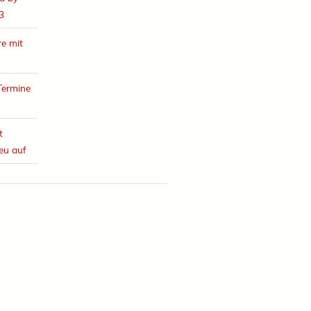
3
e mit
Termine
t
eu auf