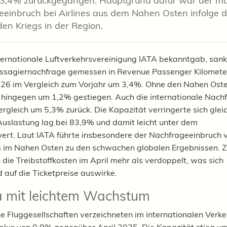
3,4% zurückgegangen. Hauptgrund dafür war der ma
einbruch bei Airlines aus dem Nahen Osten infolge 
en Kriegs in der Region.
ternationale Luftverkehrsvereinigung IATA bekanntgab, sank
ssagiernachfrage gemessen in Revenue Passenger Kilomete
026 im Vergleich zum Vorjahr um 3,4%. Ohne den Nahen Ost
hingegen um 1,2% gestiegen. Auch die internationale Nach
ergleich um 5,3% zurück. Die Kapazität verringerte sich glei
Auslastung lag bei 83,9% und damit leicht unter dem
ert. Laut IATA führte insbesondere der Nachfrageeinbruch
es im Nahen Osten zu den schwachen globalen Ergebnissen. Z
 die Treibstoffkosten im April mehr als verdoppelt, was sich
auf die Ticketpreise auswirke.
 mit leichtem Wachstum
e Fluggesellschaften verzeichneten im internationalen Verke