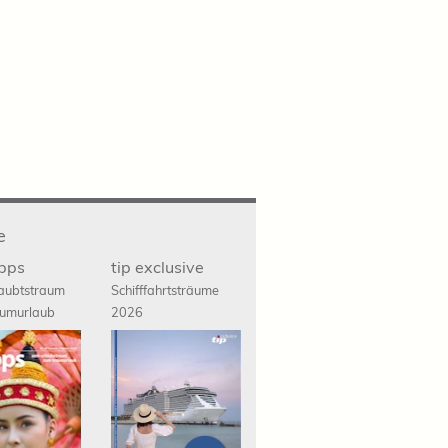
e
ipps
tip exclusive
aubtstraum
Schifffahrts
träume
umurlaub
2026