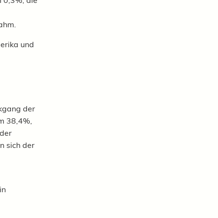
 0,3%, die
nahm.
erika und
kgang der
um 38,4%,
 der
n sich der
in