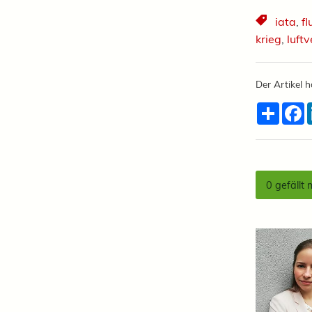
iata
,
fl
krieg
,
luft
Der Artikel h
Teilen
F
0
gefällt 