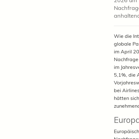
2026 um 
Nachfrage
anhaltend
Wie die In
globale Pa
im April 2
Nachfrage 
im Jahresv
5,1%, die 
Vorjahresw
bei Airlin
hätten sich
zunehmend 
Europa
Europäisch