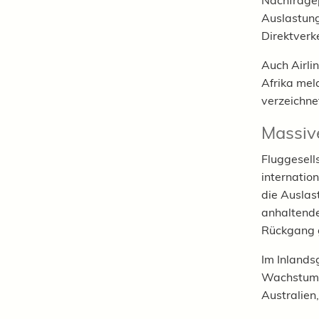
Nachfragep
Auslastung
Direktverk
Auch Airli
Afrika mel
verzeichne
Massiv
Fluggesel
internatio
die Auslas
anhaltende
Rückgang 
Im Inlands
Wachstumsm
Australien