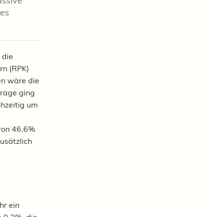
ssive
des
 die
rn (RPK)
en wäre die
frage ging
chzeitig um
 von 46,6%
usätzlich
hr ein