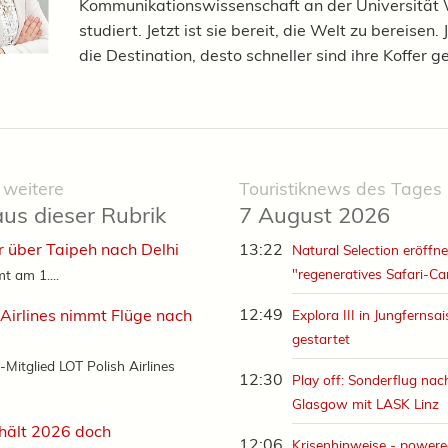
Kommunikationswissenschaft an der Universität
studiert. Jetzt ist sie bereit, die Welt zu bereisen.
die Destination, desto schneller sind ihre Koffer g
 weitere
Touristiknews des Tages
aus dieser Rubrik
7 August 2026
r über Taipeh nach Delhi
13:22
Natural Selection eröffne
"regeneratives Safari-C
t am 1....
12:49
 Airlines nimmt Flüge nach
Explora III in Jungfernsa
gestartet
-Mitglied LOT Polish Airlines
12:30
Play off: Sonderflug nac
Glasgow mit LASK Linz
hält 2026 doch
12:06
Krisenhinweise - powere