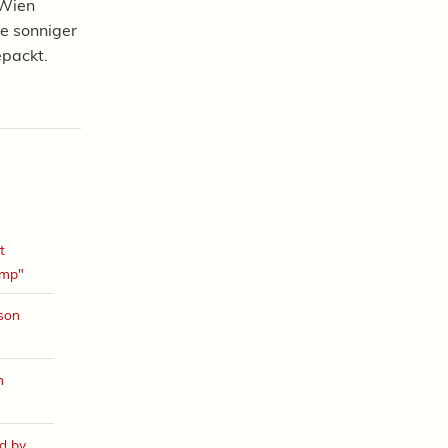
 Wien
 Je sonniger
epackt.
t
amp"
ison
h
d by