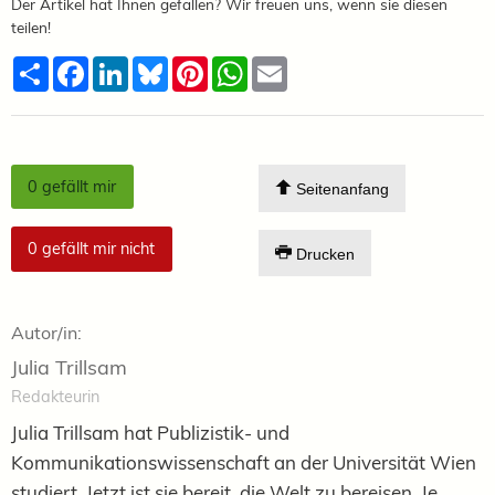
Der Artikel hat Ihnen gefallen? Wir freuen uns, wenn sie diesen
teilen!
Teilen
Facebook
LinkedIn
Bluesky
Pinterest
WhatsApp
Email
0
gefällt mir
Seitenanfang
0
gefällt mir nicht
Drucken
Autor/in:
Julia Trillsam
Redakteurin
Julia Trillsam hat Publizistik- und
Kommunikationswissenschaft an der Universität Wien
studiert. Jetzt ist sie bereit, die Welt zu bereisen. Je