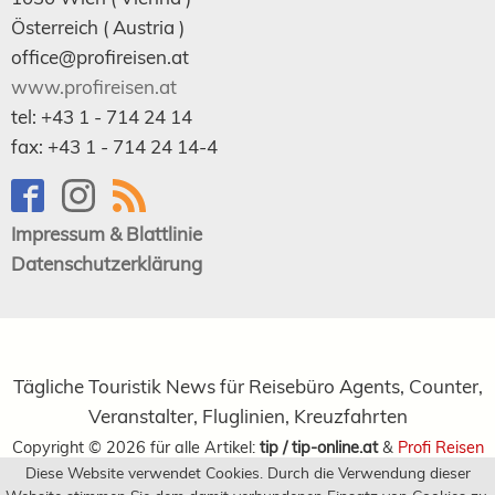
Österreich (
Austria
)
office@profireisen.at
www.profireisen.at
tel:
+43 1 - 714 24 14
fax:
+43 1 - 714 24 14-4
Impressum & Blattlinie
Datenschutzerklärung
Tägliche Touristik News für Reisebüro Agents, Counter,
Veranstalter, Fluglinien, Kreuzfahrten
Copyright ©
2026
für alle Artikel:
tip / tip-online.at
&
Profi Reisen
Diese Website verwendet Cookies. Durch die Verwendung dieser
Verlagsgesellschaft m.b.H.