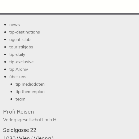
news
tip-destinations
agent-club
touristikjobs
tip-daily
tip-exclusive
tip Archiv
über uns
tip mediadaten
tip themenplan
team
Profi Reisen
Verlagsgesellschaft m.b.H.
Seidlgasse 22
1030
Wien
( Vienna )