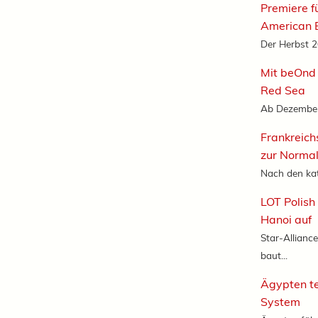
Premiere f
American B
Der Herbst 20
Mit beOnd 
Red Sea
Ab Dezember 
Frankreich
zur Normal
Nach den ka
LOT Polish
Hanoi auf
Star-Alliance
baut...
Ägypten te
System