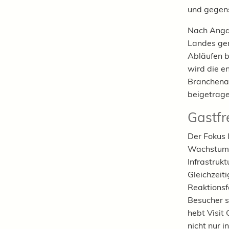
und gegens
Nach Angab
Landes ger
Abläufen b
wird die e
Branchenak
beigetrag
Gastfr
Der Fokus 
Wachstumsp
Infrastruk
Gleichzeiti
Reaktionsf
Besucher s
hebt Visit
nicht nur i