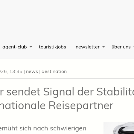
agent-club
touristikjobs
newsletter
über uns
026, 13:35
|
news
|
destination
r sendet Signal der Stabilit
rnationale Reisepartner
emüht sich nach schwierigen