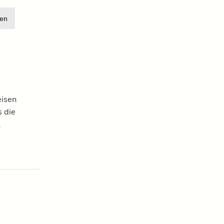
en
eisen
 die
.