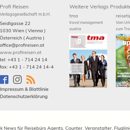
Profi Reisen
Weitere Verlags Produkt
Verlagsgesellschaft m.b.H.
tma
reiset
travel management
Vom Url
Seidlgasse 22
austria
zum Tra
1030
Wien
( Vienna )
Österreich (
Austria
)
office@profireisen.at
www.profireisen.at
tel:
+43 1 - 714 24 14
fax:
+43 1 - 714 24 14-4
Impressum & Blattlinie
Datenschutzerklärung
ik News für Reisebüro Agents, Counter, Veranstalter, Fluglin