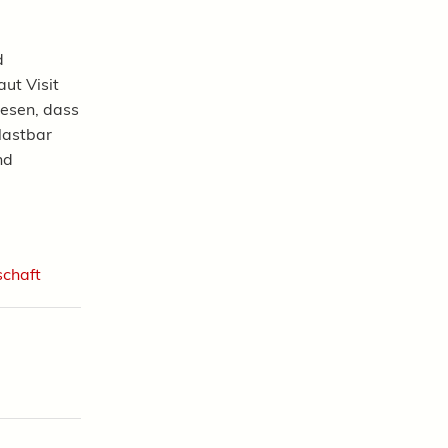
d
ut Visit
wesen, dass
lastbar
nd
schaft