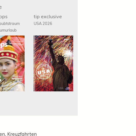
e
ipps
tip exclusive
aubtstraum
USA 2026
umurlaub
ien, Kreuzfahrten