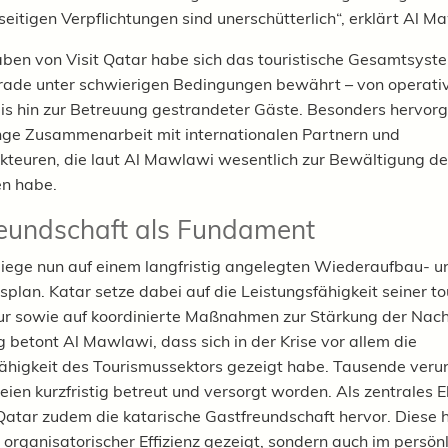
eitigen Verpflichtungen sind unerschütterlich“, erklärt Al M
en von Visit Qatar habe sich das touristische Gesamtsyst
ade unter schwierigen Bedingungen bewährt – von operati
is hin zur Betreuung gestrandeter Gäste. Besonders hervor
nge Zusammenarbeit mit internationalen Partnern und
teuren, die laut Al Mawlawi wesentlich zur Bewältigung der
en habe.
eundschaft als Fundament
liege nun auf einem langfristig angelegten Wiederaufbau- u
lan. Katar setze dabei auf die Leistungsfähigkeit seiner to
tur sowie auf koordinierte Maßnahmen zur Stärkung der Nach
g betont Al Mawlawi, dass sich in der Krise vor allem die
ähigkeit des Tourismussektors gezeigt habe. Tausende veru
eien kurzfristig betreut und versorgt worden. Als zentrales 
 Qatar zudem die katarische Gastfreundschaft hervor. Diese 
n organisatorischer Effizienz gezeigt, sondern auch im persön