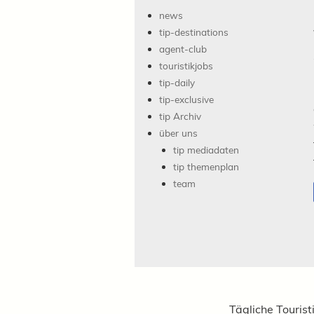
news
tip-destinations
agent-club
touristikjobs
tip-daily
tip-exclusive
tip Archiv
über uns
tip mediadaten
tip themenplan
team
Tägliche Tourist