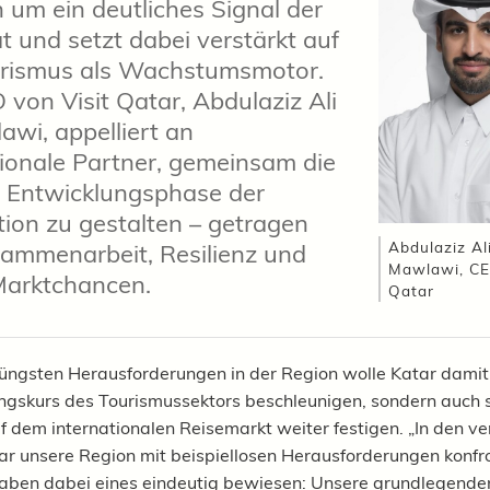
um ein deutliches Signal der
ät und setzt dabei verstärkt auf
rismus als Wachstumsmotor.
 von Visit Qatar, Abdulaziz Ali
awi, appelliert an
tionale Partner, gemeinsam die
 Entwicklungsphase der
tion zu gestalten – getragen
Abdulaziz Al
ammenarbeit, Resilienz und
Mawlawi, CE
arktchancen.
Qatar
üngsten Herausforderungen in der Region wolle Katar damit 
ngskurs des Tourismussektors beschleunigen, sondern auch 
uf dem internationalen Reisemarkt weiter festigen. „In den 
 unsere Region mit beispiellosen Herausforderungen konfro
aben dabei eines eindeutig bewiesen: Unsere grundlegend