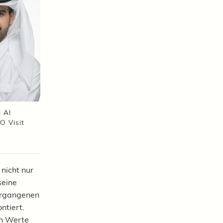
i Al
O Visit
nicht nur
seine
vergangenen
ntiert.
en Werte