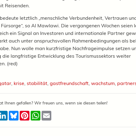
t Reisenden.
bedeute letztlich „menschliche Verbundenheit, Vertrauen un
e Fürsorge“, so Al Mawlawi. Die vergangenen Wochen seien la
eich ein Signal an Investoren und internationale Partner ge
arkt auch unter anspruchsvollen Rahmenbedingungen als be
abe. Nun wolle man kurzfristige Nachfrageimpulse setzen u
ig die langfristige Entwicklung des Tourismussektors weiter
n. (red)
qatar
,
krise
,
stabilität
,
gastfreundschaft
,
wachstum
,
partner
at Ihnen gefallen? Wir freuen uns, wenn sie diesen teilen!
acebook
LinkedIn
Bluesky
Pinterest
WhatsApp
Email