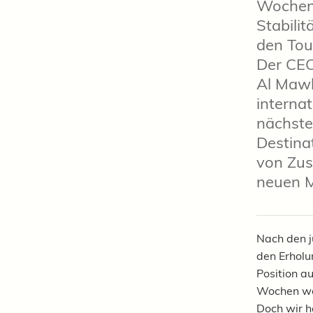
Wochen 
Stabilit
den Tou
Der CEO
Al Mawl
interna
nächste
Destina
von Zus
neuen M
Nach den j
den Erholu
Position a
Wochen war
Doch wir h