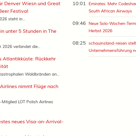
ür Denver Wiesn und Great
10:01
Emirates: Mehr Codeshar
eer Festival
South African Airways
26 steht in...
09:46
Neue Solo-Wochen-Term
in unter 5 Stunden in The
Herbst 2026
08:25
schauinsland-reisen stell
2026 verbindet die...
Unternehmensführung n
s Atlantikküste: Rückkehr
ität
tastrophalen Waldbränden an...
 Airlines nimmt Flüge nach
-Mitglied LOT Polish Airlines
stes neues Visa-on-Arrival-