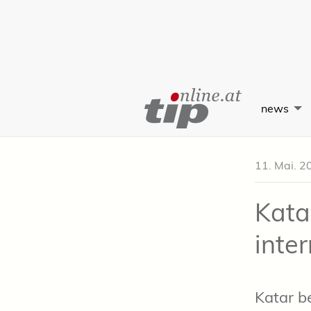
Skip
to
news
Content
11. Mai. 2
Kata
inte
Katar b