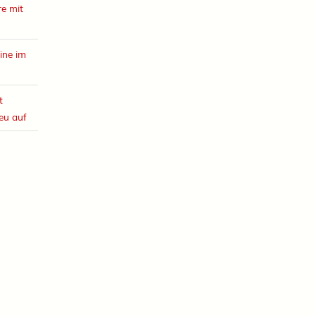
e mit
ine im
t
eu auf