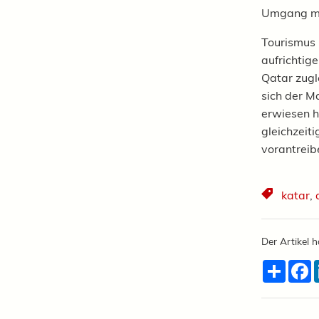
Umgang mi
Tourismus 
aufrichtig
Qatar zugl
sich der M
erwiesen h
gleichzeit
vorantreibe
katar
,
Der Artikel h
Teilen
F