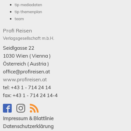
tip mediadaten
tip themenplan
team
Profi Reisen
Verlagsgesellschaft m.b.H.
Seidlgasse 22
1030
Wien
( Vienna )
Österreich (
Austria
)
office@profireisen.at
www.profireisen.at
tel:
+43 1 - 714 24 14
fax:
+43 1 - 714 24 14-4
Impressum & Blattlinie
Datenschutzerklärung