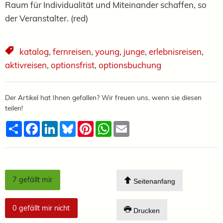
Raum für Individualität und Miteinander schaffen, so
der Veranstalter. (red)
katalog
,
fernreisen
,
young
,
junge
,
erlebnisreisen
,
aktivreisen
,
optionsfrist
,
optionsbuchung
Der Artikel hat Ihnen gefallen? Wir freuen uns, wenn sie diesen
teilen!
Teilen
Facebook
LinkedIn
Bluesky
Pinterest
WhatsApp
Email
7
gefällt mir
Seitenanfang
0
gefällt mir nicht
Drucken