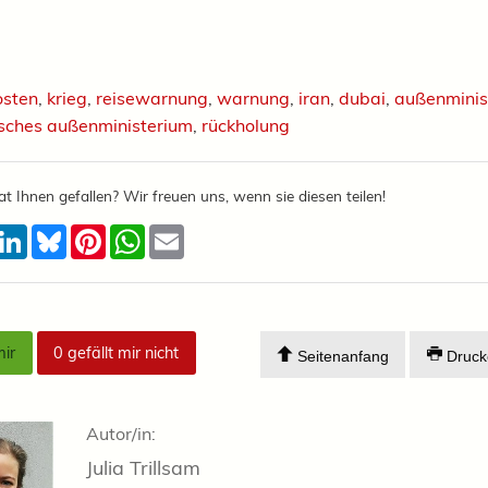
)
osten
,
krieg
,
reisewarnung
,
warnung
,
iran
,
dubai
,
außenminis
isches außenministerium
,
rückholung
at Ihnen gefallen? Wir freuen uns, wenn sie diesen teilen!
acebook
LinkedIn
Bluesky
Pinterest
WhatsApp
Email
mir
0
gefällt mir nicht
Seitenanfang
Druck
Autor/in:
Julia Trillsam