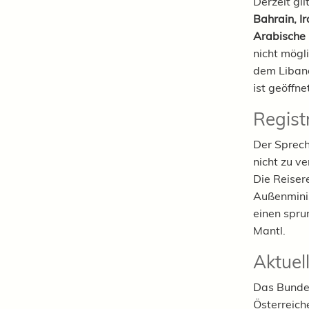
Derzeit gil
Bahrain, Ir
Arabische
nicht mögl
dem Libano
ist geöffne
Regist
Der Sprech
nicht zu ve
Die Reiser
Außenminis
einen spru
Mantl.
Aktuel
Das Bundes
Österreich