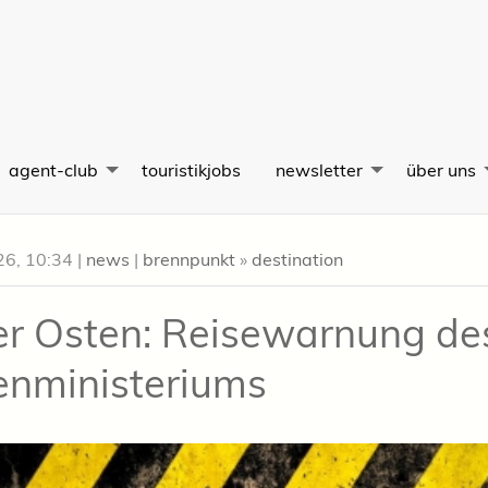
agent-club
touristikjobs
newsletter
über uns
26, 10:34
|
news
|
brennpunkt
»
destination
r Osten: Reisewarnung de
nministeriums