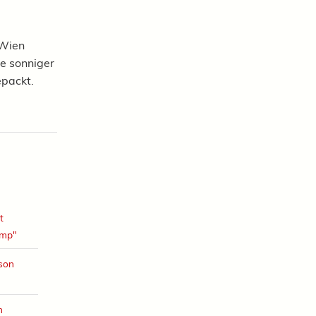
 Wien
 Je sonniger
epackt.
t
amp"
ison
h