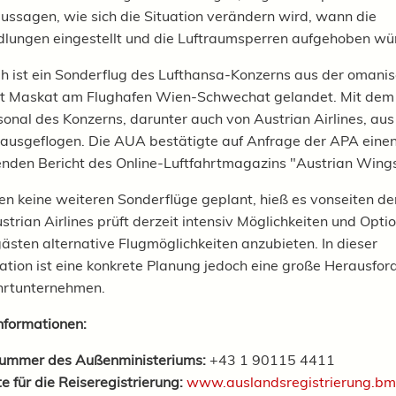
ussagen, wie sich die Situation verändern wird, wann die
ungen eingestellt und die Luftraumsperren aufgehoben wü
h ist ein Sonderflug des Lufthansa-Konzerns aus der omani
t Maskat am Flughafen Wien-Schwechat gelandet. Mit dem
onal des Konzerns, darunter auch von Austrian Airlines, aus
 ausgeflogen. Die AUA bestätigte auf Anfrage der APA eine
nden Bericht des Online-Luftfahrtmagazins "Austrian Wings
ien keine weiteren Sonderflüge geplant, hieß es vonseiten d
strian Airlines prüft derzeit intensiv Möglichkeiten und Opti
gästen alternative Flugmöglichkeiten anzubieten. In dieser
ation ist eine konkrete Planung jedoch eine große Herausfor
hrtunternehmen.
nformationen:
nummer des Außenministeriums:
+43 1 90115 4411
 für die Reiseregistrierung:
www.auslandsregistrierung.bme