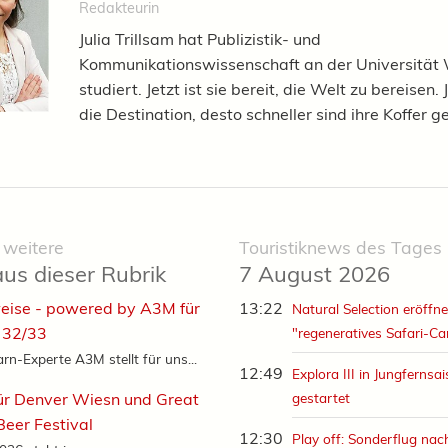
Redakteurin
Julia Trillsam hat Publizistik- und
Kommunikationswissenschaft an der Universität
studiert. Jetzt ist sie bereit, die Welt zu bereisen.
die Destination, desto schneller sind ihre Koffer g
 weitere
Touristiknews des Tages
aus dieser Rubrik
7 August 2026
eise - powered by A3M für
13:22
Natural Selection eröffne
 32/33
"regeneratives Safari-C
rn-Experte A3M stellt für uns...
12:49
Explora III in Jungfernsa
ür Denver Wiesn und Great
gestartet
eer Festival
12:30
Play off: Sonderflug nac