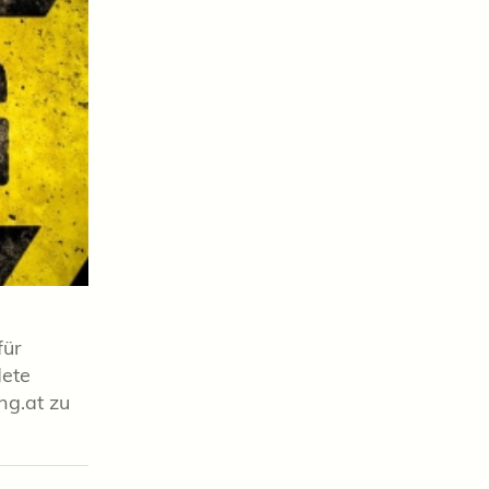
für
dete
ng.at zu