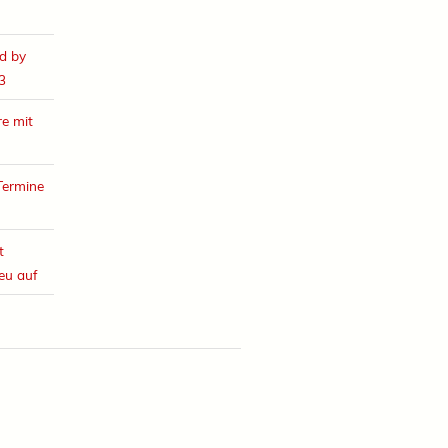
d by
3
e mit
Termine
t
eu auf