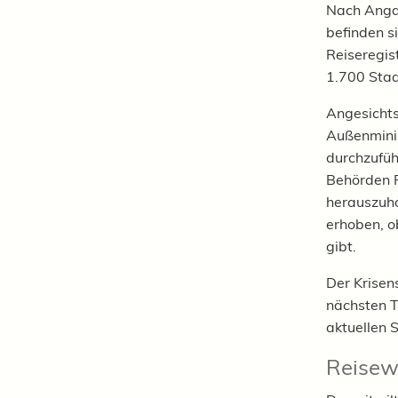
Nach Anga
befinden s
Reiseregis
1.700 Staa
Angesichts
Außenminis
durchzufüh
Behörden F
herauszuho
erhoben, o
gibt.
Der Krisen
nächsten T
aktuellen 
Reisew