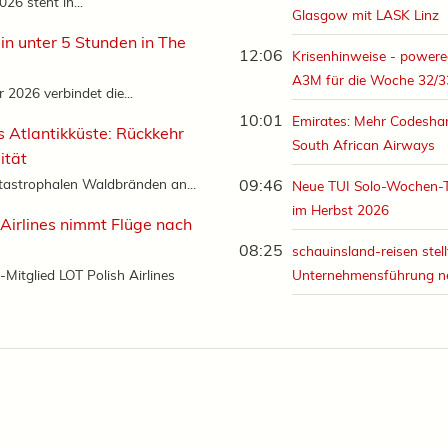
26 steht in...
Glasgow mit LASK Linz
in unter 5 Stunden in The
12:06
Krisenhinweise - powere
A3M für die Woche 32/3
2026 verbindet die...
10:01
Emirates: Mehr Codeshar
s Atlantikküste: Rückkehr
South African Airways
ität
tastrophalen Waldbränden an...
09:46
Neue TUI Solo-Wochen-
im Herbst 2026
 Airlines nimmt Flüge nach
08:25
schauinsland-reisen stell
-Mitglied LOT Polish Airlines
Unternehmensführung n