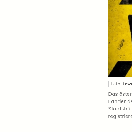
Foto: few
Das öster
Länder d
Staatsbür
registrier