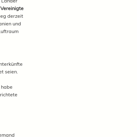
e Länder
 Vereinigte
weg derzeit
anien und
Luftraum
nterkünfte
et seien.
n habe
richtete
Niemand