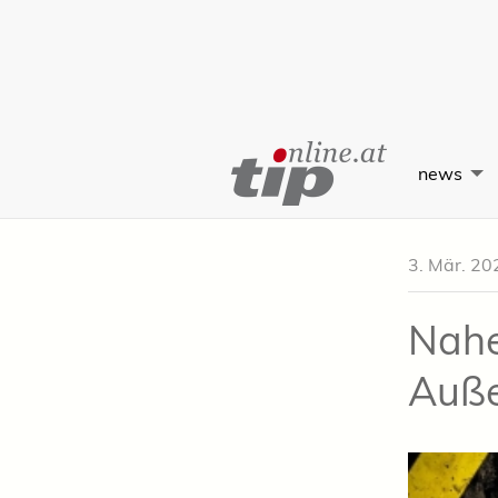
Skip
to
news
Content
3. Mär. 20
Nahe
Auße