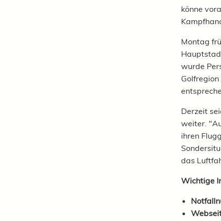
könne vora
Kampfhandl
Montag frü
Hauptstad
wurde Pers
Golfregion
entspreche
Derzeit se
weiter. "Au
ihren Flug
Sondersitu
das Luftfa
Wichtige I
Notfall
Webseite