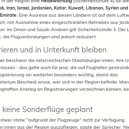
t in der Region eine
Reisewarnung
(Sicherheitsstufe 4) für di
ak, Iran, Israel, Jordanien, Katar, Kuwait, Libanon, Syrien und
 Emirate
. Eine Ausreise aus diesen Ländern ist auf dem Luft
ich, mit Ausnahme eines eingeschränkten Betriebes aus Jord
n. Im Oman und Saudi-Arabien gilt Sicherheitsstufe 3. Der 
t, die Flugverbindungen sind jedoch reduziert.
rieren und in Unterkunft bleiben
er beschwor die österreichischen Staatsbürger:innen, ihre U
rlassen - das gelte auch für jene, die auf Flughäfen gestrand
egistrierung sei weiterhin besonders wichtig, damit das
terium Bescheid wisse, wer sich in der Region befinde. Ma
nghaften Anstieg an Registrierungen verzeichnen können, be
l keine Sonderflüge geplant
heer stehe "aufgrund der Flugzeuge" nicht zur Verfügung,
er:innen aus der Region auszufliegen, sagte der Sprecher. 