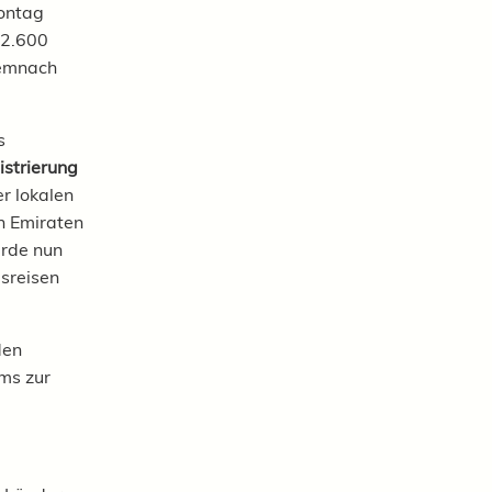
ontag
 2.600
demnach
s
istrierung
r lokalen
n Emiraten
erde nun
usreisen
den
ums zur