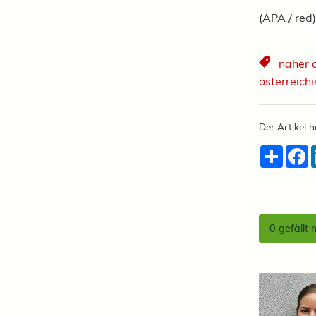
(APA / red
naher 
österreich
Der Artikel h
Teilen
F
0
gefällt 