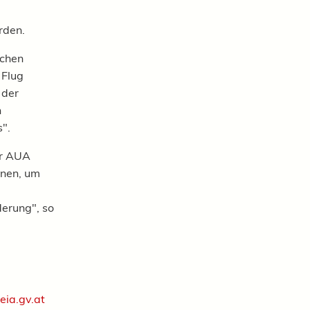
rden.
schen
 Flug
 der
n
".
er AUA
onen, um
derung", so
ia.gv.at