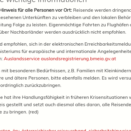
Hinweis für alle Personen vor Ort:
Reisende werden dringend
gesehenen Unterkünften zu verbleiben und den lokalen Behö
eitung Folge zu leisten. Eigenmächtige Fahrten zu Flughäfen 
über Nachbarländer werden ausdrücklich nicht empfohlen.
 empfohlen, sich in der elektronischen Erreichbarkeitsmeld
steriums für europäische und internationale Angelegenheit
n:
Auslandsservice auslandsregistrierung.bmeia.gv.at
 mit besonderen Bedürfnissen, z.B. Familien mit Kleinkindern
 und ältere Personen, bitte ebenfalls melden. Es wird versu
ordringlich zurückzubringen.
e hat ihre Handlungsfähigkeit in früheren Krisensituationen 
is gestellt und setzt auch diesmal alles daran, alle Reisende
 zu bringen. (red)
osten
,
örv
,
österreichischer reiseverband
,
sicherheitshinweis