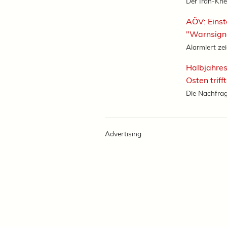
Der Iran-Krie
AÖV: Einst
"Warnsign
Alarmiert zei
Halbjahres
Osten triff
Die Nachfrag
Advertising