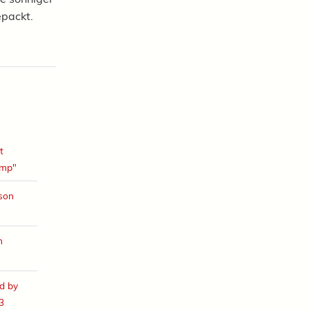
epackt.
t
amp"
ison
h
d by
3