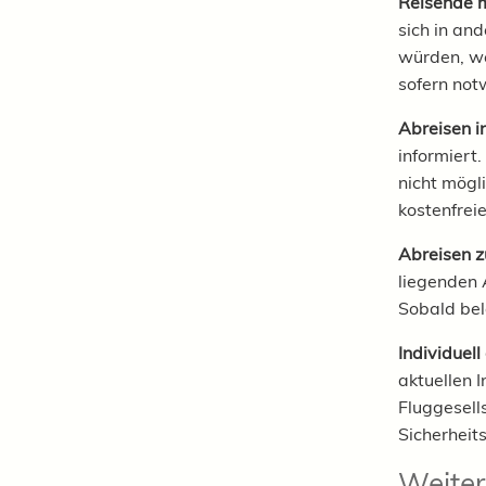
Reisende m
sich in an
würden, we
sofern not
Abreisen i
informiert.
nicht mögli
kostenfre
Abreisen z
liegenden 
Sobald bel
Individuell
aktuellen I
Fluggesell
Sicherheit
Weiter