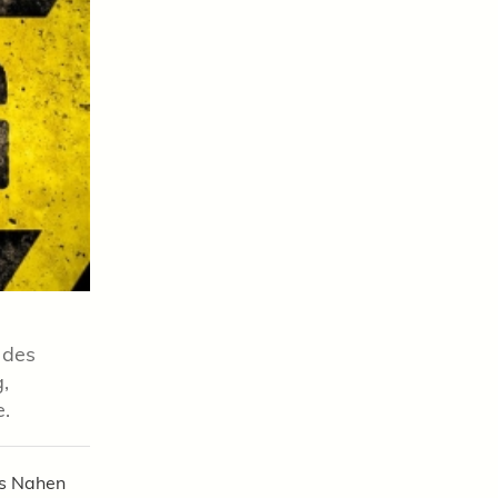
 des
,
e.
es Nahen