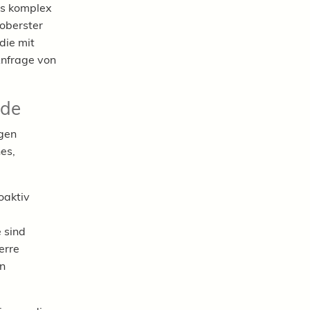
als komplex
 oberster
die mit
Anfrage von
nde
ngen
es,
oaktiv
e sind
erre
n