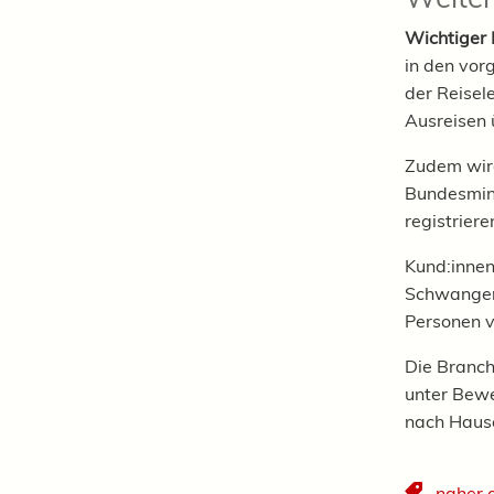
Wichtiger 
in den vor
der Reisel
Ausreisen 
Zudem wird
Bundesmini
registriere
Kund:innen
Schwangere
Personen v
Die Branch
unter Bewe
nach Hause
naher 