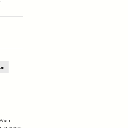
en
 Wien
 Je sonniger