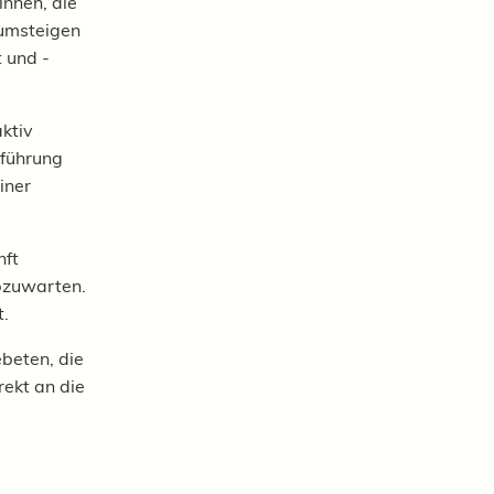
nnen, die
 umsteigen
 und -
ktiv
hführung
iner
nft
bzuwarten.
t.
beten, die
rekt an die