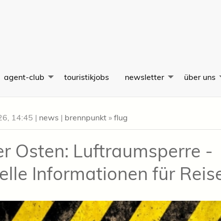
agent-club
touristikjobs
newsletter
über uns
26, 14:45
|
news
|
brennpunkt
»
flug
r Osten: Luftraumsperre -
elle Informationen für Rei