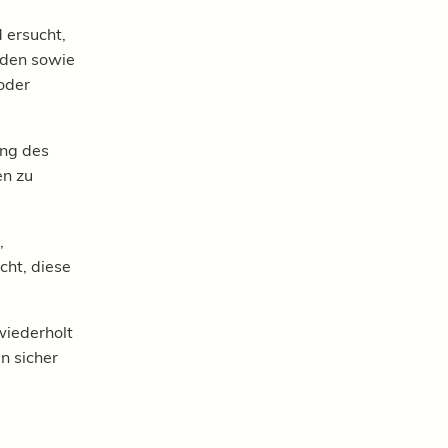
 ersucht,
rden sowie
oder
ung des
en zu
,
cht, diese
wiederholt
n sicher
e
,