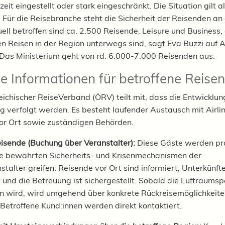
eit eingestellt oder stark eingeschränkt. Die Situation gilt 
l. Für die Reisebranche steht die Sicherheit der Reisenden an
uell betroffen sind ca. 2.500 Reisende, Leisure und Business, 
ten Reisen in der Region unterwegs sind, sagt Eva Buzzi auf 
. Das Ministerium geht von rd. 6.000-7.000 Reisenden aus.
le Informationen für betroffene Reise
eichischer ReiseVerband (ÖRV) teilt mit, dass die Entwicklu
 verfolgt werden. Es besteht laufender Austausch mit Airlin
or Ort sowie zuständigen Behörden.
isende (Buchung über Veranstalter):
Diese Gäste werden pr
ie bewährten Sicherheits- und Krisenmechanismen der
talter greifen. Reisende vor Ort sind informiert, Unterkünft
t und die Betreuung ist sichergestellt. Sobald die Luftraumsp
 wird, wird umgehend über konkrete Rückreisemöglichkeite
. Betroffene Kund:innen werden direkt kontaktiert.