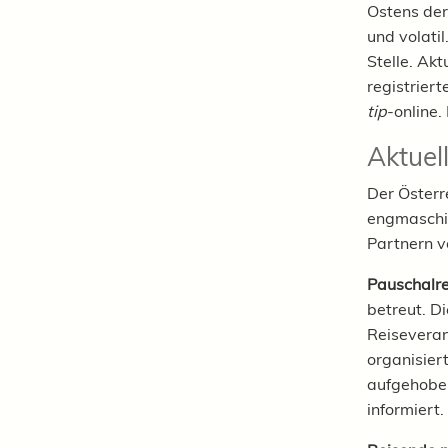
Ostens derz
und volati
Stelle. Akt
registrier
tip
-online
Aktuel
Der Österr
engmaschig
Partnern v
Pauschalre
betreut. D
Reiseverans
organisier
aufgehoben
informiert