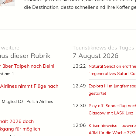
die Destination, desto schneller sind ihre Koffer g
 weitere
Touristiknews des Tages
aus dieser Rubrik
7 August 2026
r über Taipeh nach Delhi
13:22
Natural Selection eröffne
"regeneratives Safari-C
t am 1....
12:49
 Airlines nimmt Flüge nach
Explora III in Jungfernsa
gestartet
-Mitglied LOT Polish Airlines
12:30
Play off: Sonderflug nac
Glasgow mit LASK Linz
hält 2026 doch
12:06
Krisenhinweise - powere
kgang für möglich
A3M für die Woche 32/3