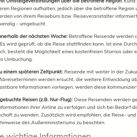
it Umsteigeverbindungen über die betroffene Region:
Kund:i
deren Regionen aufhalten, jedoch über die betroffene Region
rden von ihrem Reisebüro bzw. Reiseveranstalter informiert
wendig - umgebucht.
nnerhalb der nächsten Woche:
Betroffene Reisende werden a
 Es wird geprüft, ob die Reise stattfinden kann. Ist eine Durc
ch, besteht die Möglichkeit eines kostenfreien Stornos oder e
ien Umbuchung.
u einem späteren Zeitpunkt:
Reisende mit weiter in der Zuku
Abreiseterminen werden ersucht, die weitere Entwicklung a
astbare Informationen vorliegen, werden diese kommunizier
 gebuchte Reisen (z.B. Nur-Flug):
Diese Reisenden werden ge
nformationen ihrer Airline zu verfolgen und sich bei Bedarf di
schaft zu wenden. Zusätzlich wird empfohlen, die Reise- und
shinweise des Außenministeriums zu beachten.
e wichtige Informationen