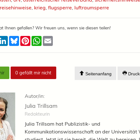
reisehinweise
,
krieg
,
flugsperre
,
luftraumsperre
at Ihnen gefallen? Wir freuen uns, wenn sie diesen teilen!
acebook
LinkedIn
Bluesky
Pinterest
WhatsApp
Email
mir
0
gefällt mir nicht
Seitenanfang
Druck
Autor/in:
Julia Trillsam
Redakteurin
Julia Trillsam hat Publizistik- und
Kommunikationswissenschaft an der Universität
studiert. Jetzt ist sie bereit, die Welt zu bereisen.