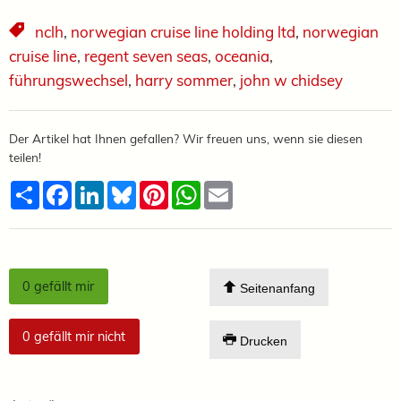
nclh
,
norwegian cruise line holding ltd
,
norwegian
cruise line
,
regent seven seas
,
oceania
,
führungswechsel
,
harry sommer
,
john w chidsey
Der Artikel hat Ihnen gefallen? Wir freuen uns, wenn sie diesen
teilen!
Teilen
Facebook
LinkedIn
Bluesky
Pinterest
WhatsApp
Email
0
gefällt mir
Seitenanfang
0
gefällt mir nicht
Drucken