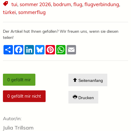
tui
,
sommer 2026
,
bodrum
,
flug
,
flugverbindung
,
türkei
,
sommerflug
Der Artikel hat Ihnen gefallen? Wir freuen uns, wenn sie diesen
teilen!
Teilen
Facebook
LinkedIn
Bluesky
Pinterest
WhatsApp
Email
0
gefällt mir
Seitenanfang
0
gefällt mir nicht
Drucken
Autor/in:
Julia Trillsam