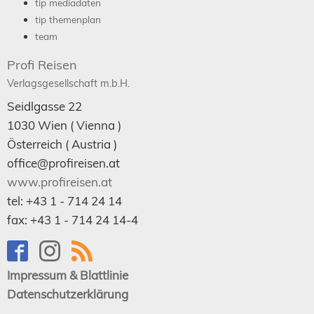
tip mediadaten
tip themenplan
team
Profi Reisen
Verlagsgesellschaft m.b.H.
Seidlgasse 22
1030
Wien
( Vienna )
Österreich (
Austria
)
office@profireisen.at
www.profireisen.at
tel:
+43 1 - 714 24 14
fax:
+43 1 - 714 24 14-4
Impressum & Blattlinie
Datenschutzerklärung