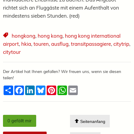
richtet sich an Fluggäste mit einem Aufenthalt von
mindestens sieben Stunden. (red)
hongkong
,
hong kong
,
hong kong international
airport
,
hkia
,
touren
,
ausflug
,
transitpassagiere
,
citytrip
,
citytour
Der Artikel hat Ihnen gefallen? Wir freuen uns, wenn sie diesen
teilen!
Teilen
Facebook
LinkedIn
Bluesky
Pinterest
WhatsApp
Email
0
gefällt mir
Seitenanfang