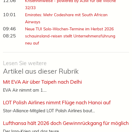
12:06
Krisenhinweise - powered by A3M für die Woche
32/33
10:01
Emirates: Mehr Codeshare mit South African
Airways
09:46
Neue TUI Solo-Wochen-Termine im Herbst 2026
08:25
schauinsland-reisen stellt Unternehmensführung
neu auf
Lesen Sie weitere
Artikel aus dieser Rubrik
Mit EVA Air über Taipeh nach Delhi
EVA Air nimmt am 1....
LOT Polish Airlines nimmt Flüge nach Hanoi auf
Star-Alliance-Mitglied LOT Polish Airlines baut...
Lufthansa hält 2026 doch Gewinnrückgang für möglich
Der Iran-Krieg und das teure...