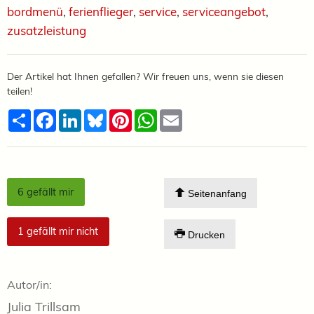
bordmenü
,
ferienflieger
,
service
,
serviceangebot
,
zusatzleistung
Der Artikel hat Ihnen gefallen? Wir freuen uns, wenn sie diesen
teilen!
Teilen
Facebook
LinkedIn
Bluesky
Pinterest
WhatsApp
Email
6
gefällt mir
Seitenanfang
1
gefällt mir nicht
Drucken
Autor/in:
Julia Trillsam