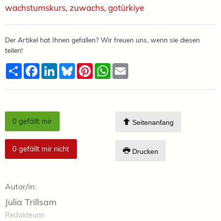
wachstumskurs
,
zuwachs
,
gotürkiye
Der Artikel hat Ihnen gefallen? Wir freuen uns, wenn sie diesen
teilen!
Teilen
Facebook
LinkedIn
Bluesky
Pinterest
WhatsApp
Email
0
gefällt mir
Seitenanfang
0
gefällt mir nicht
Drucken
Autor/in:
Julia Trillsam
Redakteurin