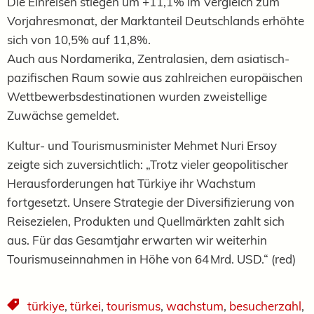
Die Einreisen stiegen um +11,1% im Vergleich zum
Vorjahresmonat, der Marktanteil Deutschlands erhöhte
sich von 10,5% auf 11,8%.
Auch aus Nordamerika, Zentralasien, dem asiatisch-
pazifischen Raum sowie aus zahlreichen europäischen
Wettbewerbsdestinationen wurden zweistellige
Zuwächse gemeldet.
Kultur- und Tourismusminister Mehmet Nuri Ersoy
zeigte sich zuversichtlich: „Trotz vieler geopolitischer
Herausforderungen hat Türkiye ihr Wachstum
fortgesetzt. Unsere Strategie der Diversifizierung von
Reisezielen, Produkten und Quellmärkten zahlt sich
aus. Für das Gesamtjahr erwarten wir weiterhin
Tourismuseinnahmen in Höhe von 64 Mrd. USD.“ (red)
türkiye
,
türkei
,
tourismus
,
wachstum
,
besucherzahl
,