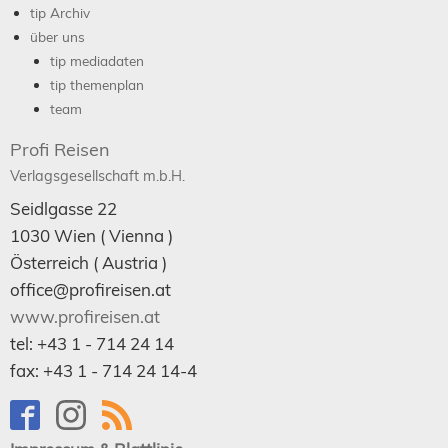
tip Archiv
über uns
tip mediadaten
tip themenplan
team
Profi Reisen
Verlagsgesellschaft m.b.H.
Seidlgasse 22
1030
Wien
( Vienna )
Österreich (
Austria
)
office@profireisen.at
www.profireisen.at
tel:
+43 1 - 714 24 14
fax:
+43 1 - 714 24 14-4