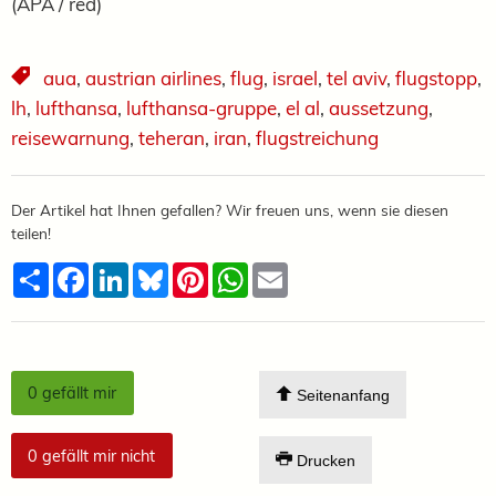
(APA / red)
aua
,
austrian airlines
,
flug
,
israel
,
tel aviv
,
flugstopp
,
lh
,
lufthansa
,
lufthansa-gruppe
,
el al
,
aussetzung
,
reisewarnung
,
teheran
,
iran
,
flugstreichung
Der Artikel hat Ihnen gefallen? Wir freuen uns, wenn sie diesen
teilen!
Teilen
Facebook
LinkedIn
Bluesky
Pinterest
WhatsApp
Email
0
gefällt mir
Seitenanfang
0
gefällt mir nicht
Drucken