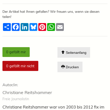
Der Artikel hat Ihnen gefallen? Wir freuen uns, wenn sie diesen
teilen!
Teilen
Facebook
LinkedIn
Bluesky
Pinterest
WhatsApp
Email
0
gefällt mir
Seitenanfang
0
gefällt mir nicht
Drucken
Autor/in:
Christiane Reitshammer
Freie Journalistin
Christiane Reitshammer war von 2003 bis 2012 fix im