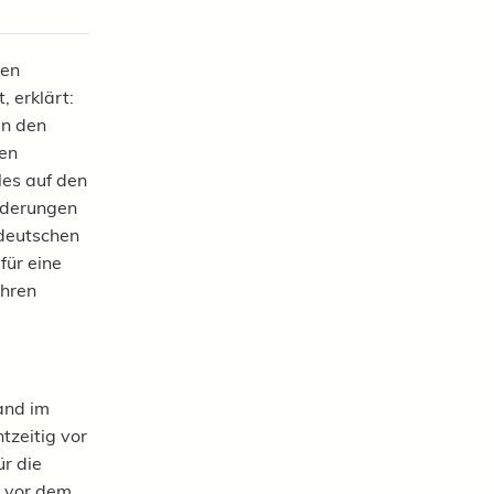
den
 erklärt:
in den
gen
les auf den
rderungen
 deutschen
für eine
ahren
and im
zeitig vor
r die
n vor dem