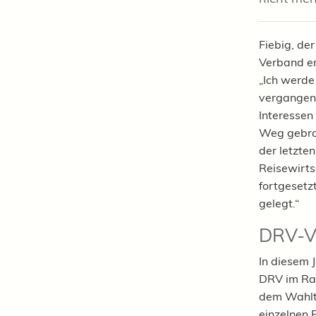
Fiebig, de
Verband er
„Ich werde
vergangene
Interessen 
Weg gebrac
der letzte
Reisewirts
fortgesetz
gelegt.“
DRV-V
In diesem 
DRV im Rah
dem Wahlte
einzelnen 