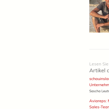
Lesen Sie
Artikel 
schauinslan
Unternehm
Sascha Leutne
Aviareps: 
Sales-Tea