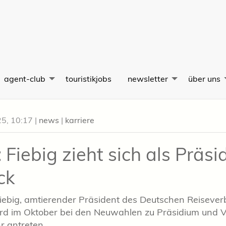
agent-club
touristikjobs
newsletter
über uns
25, 10:17
|
news
|
karriere
 Fiebig zieht sich als Präsi
ck
iebig, amtierender Präsident des Deutschen Reiseve
ird im Oktober bei den Neuwahlen zu Präsidium und 
r antreten.