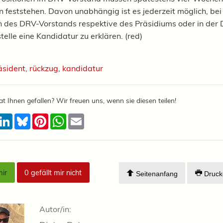
 feststehen. Davon unabhängig ist es jederzeit möglich, bei
n des DRV-Vorstands respektive des Präsidiums oder in der
elle eine Kandidatur zu erklären. (red)
äsident
,
rückzug
,
kandidatur
at Ihnen gefallen? Wir freuen uns, wenn sie diesen teilen!
acebook
LinkedIn
Bluesky
Pinterest
WhatsApp
Email
mir
0
gefällt mir nicht
Seitenanfang
Druck
Autor/in: