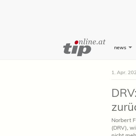
Skip
to
news
Content
1. Apr. 20
DRV:
zurü
Norbert F
(DRV), w
nicht meh