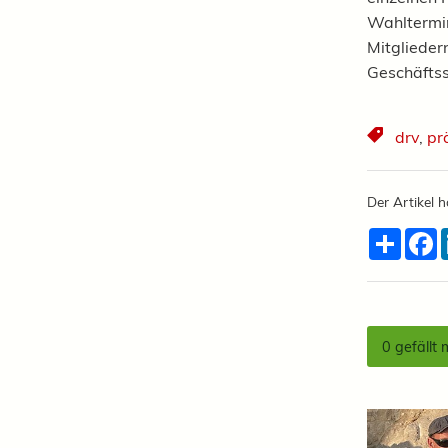
Wahltermin
Mitglieder
Geschäftsst
drv
,
pr
Der Artikel h
Teilen
F
0
gefällt 