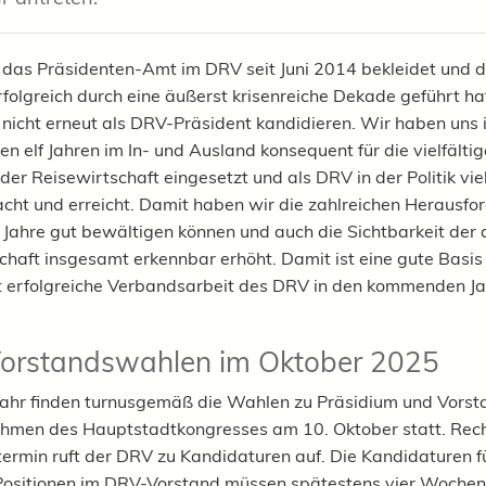
r das Präsidenten-Amt im DRV seit Juni 2014 bekleidet und 
folgreich durch eine äußerst krisenreiche Dekade geführt hat,
 nicht erneut als DRV-Präsident kandidieren. Wir haben uns 
n elf Jahren im In- und Ausland konsequent für die vielfälti
der Reisewirtschaft eingesetzt und als DRV in der Politik vie
ht und erreicht. Damit haben wir die zahlreichen Herausfo
n Jahre gut bewältigen können und auch die Sichtbarkeit der
chaft insgesamt erkennbar erhöht. Damit ist eine gute Basis 
t erfolgreiche Verbandsarbeit des DRV in den kommenden J
orstandswahlen im Oktober 2025
Jahr finden turnusgemäß die Wahlen zu Präsidium und Vorst
men des Hauptstadtkongresses am 10. Oktober statt. Recht
rmin ruft der DRV zu Kandidaturen auf. Die Kandidaturen fü
Positionen im DRV-Vorstand müssen spätestens vier Woche