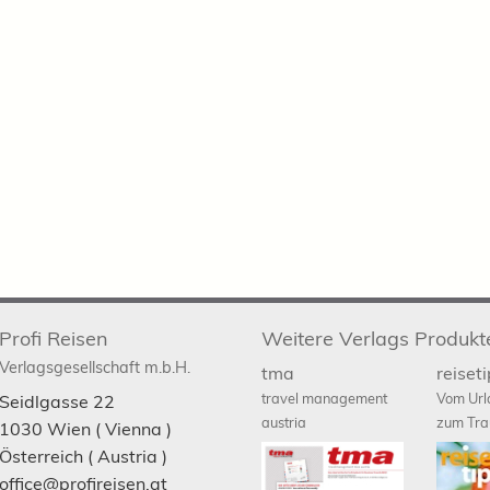
Profi Reisen
Weitere Verlags Produkt
Verlagsgesellschaft m.b.H.
tma
reiset
travel management
Vom Url
Seidlgasse 22
austria
zum Tra
1030
Wien
( Vienna )
Österreich (
Austria
)
office@profireisen.at