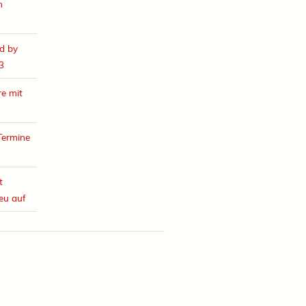
h
d by
3
e mit
Termine
t
eu auf