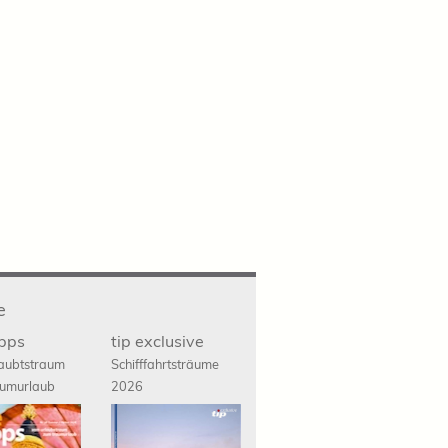
e
ipps
tip exclusive
aubtstraum
Schifffahrts
träume
umurlaub
2026