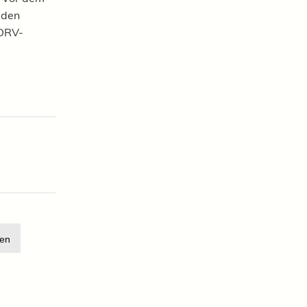
 den
 DRV-
en