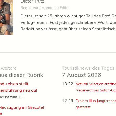
Dieter Putz
Redakteur / Managing Editor
Dieter ist seit 25 Jahren wichtiger Teil des Profi R
Verlag-Teams. Fast jedes geschriebene Wort, das
Redaktion verlässt, geht über seinen Schreibtisch
 weitere
Touristiknews des Tages
aus dieser Rubrik
7 August 2026
d-reisen stellt
13:22
Natural Selection eröffne
ensführung neu auf
"regeneratives Safari-C
r ist zum 1....
12:49
Explora III in Jungfernsa
Neuzugang im Grecotel
gestartet
m