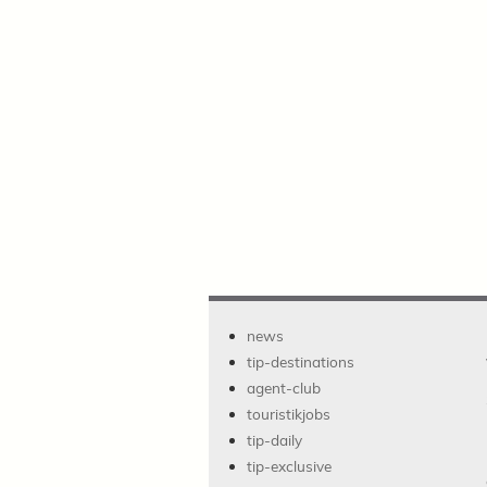
news
tip-destinations
agent-club
touristikjobs
tip-daily
tip-exclusive