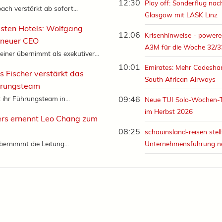
12:30
Play off: Sonderflug nac
ach verstärkt ab sofort...
Glasgow mit LASK Linz
sten Hotels: Wolfgang
12:06
Krisenhinweise - powere
t neuer CEO
A3M für die Woche 32/3
iner übernimmt als exekutiver...
10:01
Emirates: Mehr Codeshar
s Fischer verstärkt das
South African Airways
rungsteam
 ihr Führungsteam in...
09:46
Neue TUI Solo-Wochen-
im Herbst 2026
ers ernennt Leo Chang zum
08:25
schauinsland-reisen stell
ernimmt die Leitung...
Unternehmensführung n