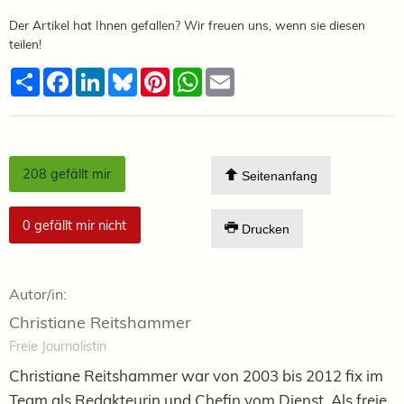
Der Artikel hat Ihnen gefallen? Wir freuen uns, wenn sie diesen
teilen!
Teilen
Facebook
LinkedIn
Bluesky
Pinterest
WhatsApp
Email
208
gefällt mir
Seitenanfang
0
gefällt mir nicht
Drucken
Autor/in:
Christiane Reitshammer
Freie Journalistin
Christiane Reitshammer war von 2003 bis 2012 fix im
Team als Redakteurin und Chefin vom Dienst. Als freie