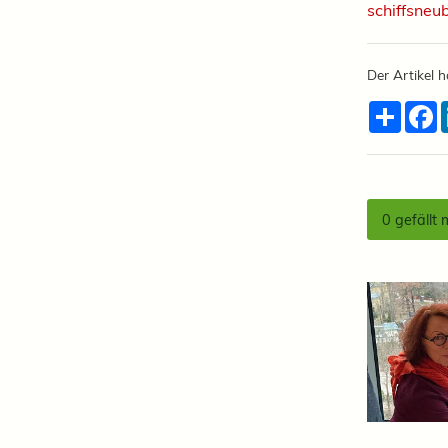
schiffsneu
Der Artikel h
Teilen
F
0
gefällt 