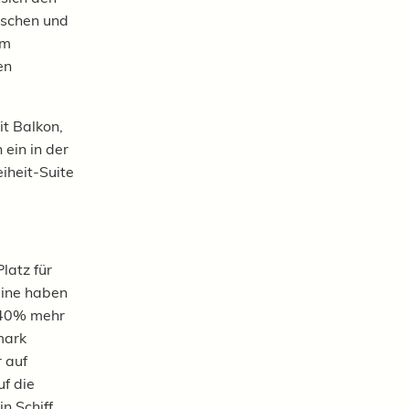
tschen und
em
en
t Balkon,
 ein in der
iheit-Suite
latz für
bine haben
m 40% mehr
mark
 auf
f die
n Schiff