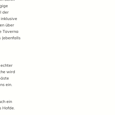
gige
l der
inklusive
hen über
he Taverna
 (ebenfalls
 echter
che wird
Gäste
ns ein.
uch ein
s Hofde.