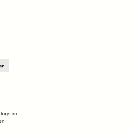
en
rlags im
en