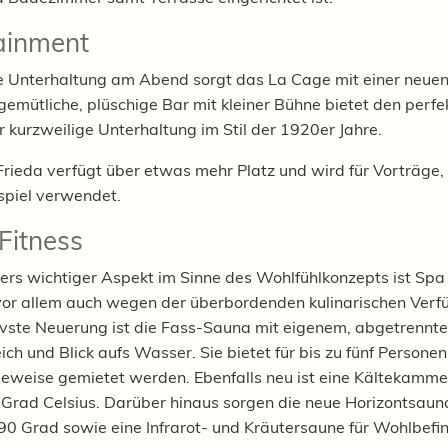
ainment
lle Unterhaltung am Abend sorgt das La Cage mit einer neue
gemütliche, plüschige Bar mit kleiner Bühne bietet den perfe
 kurzweilige Unterhaltung im Stil der 1920er Jahre.
Frieda verfügt über etwas mehr Platz und wird für Vorträge
piel verwendet.
Fitness
ers wichtiger Aspekt im Sinne des Wohlfühlkonzepts ist Spa 
vor allem auch wegen der überbordenden kulinarischen Verf
ivste Neuerung ist die Fass-Sauna mit eigenem, abgetrennt
ch und Blick aufs Wasser. Sie bietet für bis zu fünf Personen
eweise gemietet werden. Ebenfalls neu ist eine Kältekamme
Grad Celsius. Darüber hinaus sorgen die neue Horizontsauna
 90 Grad sowie eine Infrarot- und Kräutersaune für Wohlbefi