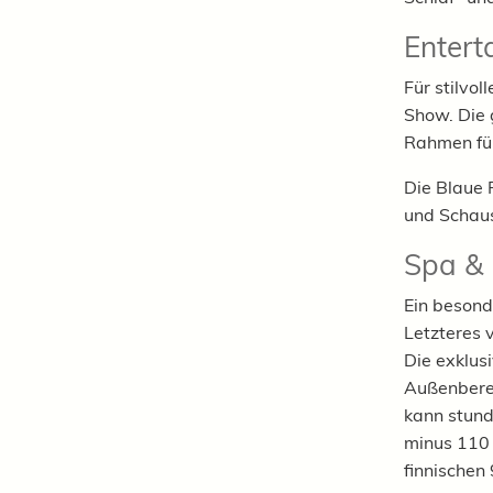
Entert
Für stilvo
Show. Die 
Rahmen für
Die Blaue 
und Schaus
Spa & 
Ein besond
Letzteres 
Die exklus
Außenberei
kann stund
minus 110 
finnischen