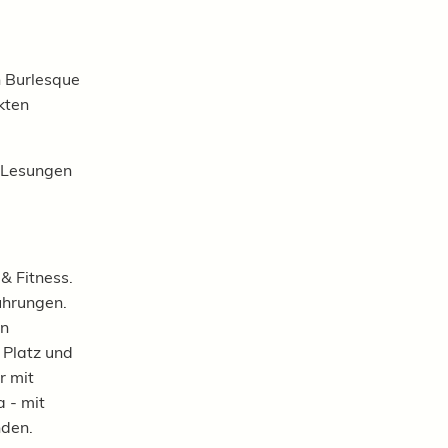
n Burlesque
kten
, Lesungen
& Fitness.
ührungen.
en
 Platz und
r mit
 - mit
nden.