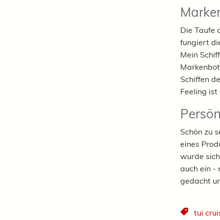
Marken
Die Taufe d
fungiert d
Mein Schif
Markenbots
Schiffen de
Feeling ist
Persön
Schön zu s
eines Prod
wurde sicht
auch ein -
gedacht un
tui cru