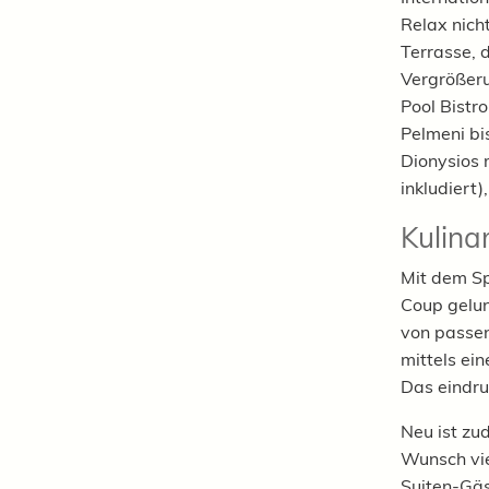
Relax nich
Terrasse, d
Vergrößeru
Pool Bistr
Pelmeni bis
Dionysios 
inkludiert)
Kulina
Mit dem Sp
Coup gelun
von passen
mittels ein
Das eindru
Neu ist zu
Wunsch vie
Suiten-Gäs