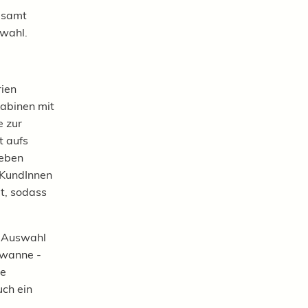
esamt
swahl.
rien
kabinen mit
e zur
t aufs
ieben
 KundInnen
t, sodass
r Auswahl
ewanne -
re
uch ein