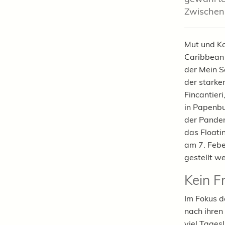
Zwischen
Mut und Ko
Caribbean 
der Mein Sc
der starke
Fincantier
in Papenbu
der Pandem
das Floatin
am 7. Febe
gestellt w
Kein F
Im Fokus d
nach ihren
viel Tages