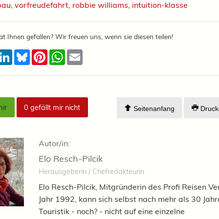
bau
,
vorfreudefahrt
,
robbie williams
,
intuition-klasse
at Ihnen gefallen? Wir freuen uns, wenn sie diesen teilen!
acebook
LinkedIn
Bluesky
Pinterest
WhatsApp
Email
mir
0
gefällt mir nicht
Seitenanfang
Druck
Autor/in:
Elo Resch-Pilcik
Herausgeberin / Chefredakteurin
Elo Resch-Pilcik, Mitgründerin des Profi Reisen Ve
Jahr 1992, kann sich selbst nach mehr als 30 Jahr
Touristik - noch? - nicht auf eine einzelne