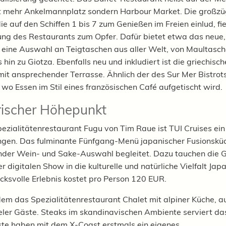
t mehr Ankelmannplatz sondern Harbour Market. Die großzü
ie auf den Schiffen 1 bis 7 zum Genießen im Freien einlud, fie
ng des Restaurants zum Opfer. Dafür bietet etwa das neue, 
o eine Auswahl an Teigtaschen aus aller Welt, von Maultasc
 hin zu Giotza. Ebenfalls neu und inkludiert ist die griechisc
mit ansprechender Terrasse. Ähnlich der des Sur Mer Bistrots
, wo Essen im Stil eines französischen Café aufgetischt wird.
rischer Höhepunkt
ezialitätenrestaurant Fugu von Tim Raue ist TUI Cruises ein
gen. Das fulminante Fünfgang-Menü japanischer Fusionskü
der Wein- und Sake-Auswahl begleitet. Dazu tauchen die 
er digitalen Show in die kulturelle und natürliche Vielfalt Japa
cksvolle Erlebnis kostet pro Person 120 EUR.
dem das Spezialitätenrestaurant Chalet mit alpiner Küche, a
ler Gäste. Steaks im skandinavischen Ambiente serviert da
te haben mit dem X-Coast erstmals ein eigenes