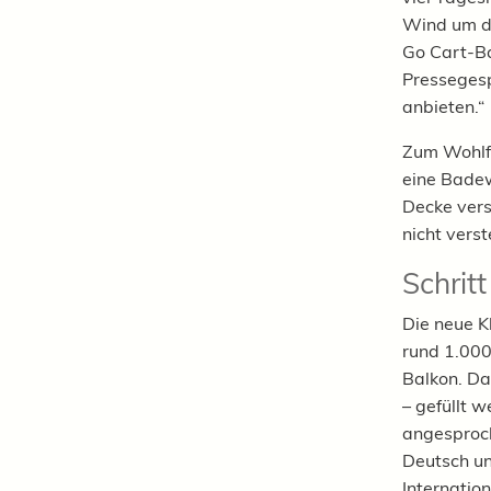
Wind um di
Go Cart-Ba
Pressegesp
anbieten.“
Zum Wohlfü
eine Badew
Decke vers
nicht verst
Schritt
Die neue K
rund 1.000
Balkon. Da
– gefüllt 
angesproch
Deutsch un
Internatio