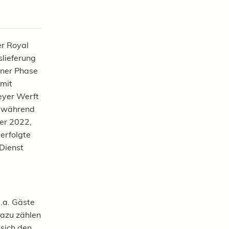
er Royal
slieferung
einer Phase
 mit
Meyer Werft
nd während
er 2022,
 erfolgte
Dienst
.a. Gäste
Dazu zählen
sich den