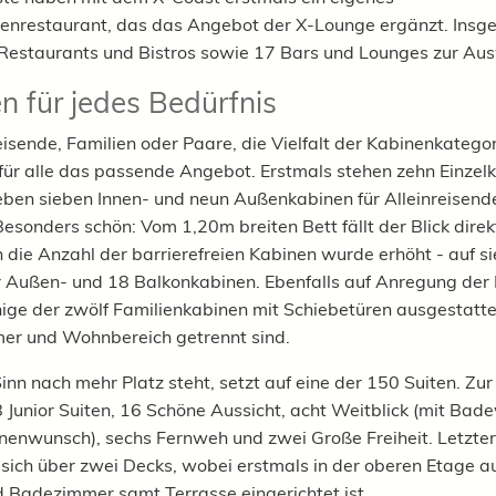
tenrestaurant, das das Angebot der X-Lounge ergänzt. Insg
Restaurants und Bistros sowie 17 Bars und Lounges zur Au
n für jedes Bedürfnis
eisende, Familien oder Paare, die Vielfalt der Kabinenkatego
 für alle das passende Angebot. Erstmals stehen zehn Einzel
eben sieben Innen- und neun Außenkabinen für Alleinreisend
esonders schön: Vom 1,20m breiten Bett fällt der Blick direk
 die Anzahl der barrierefreien Kabinen wurde erhöht - auf s
er Außen- und 18 Balkonkabinen. Ebenfalls auf Anregung der
ige der zwölf Familienkabinen mit Schiebetüren ausgestatte
er und Wohnbereich getrennt sind.
nn nach mehr Platz steht, setzt auf eine der 150 Suiten. Zu
 Junior Suiten, 16 Schöne Aussicht, acht Weitblick (mit Bad
nenwunsch), sechs Fernweh und zwei Große Freiheit. Letzte
 sich über zwei Decks, wobei erstmals in der oberen Etage a
d Badezimmer samt Terrasse eingerichtet ist.