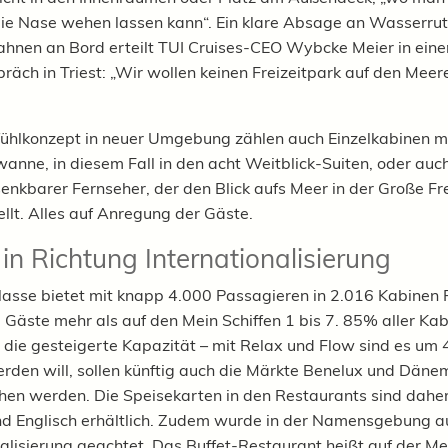
e Nase wehen lassen kann“. Ein klare Absage an Wasserru
hnen an Bord erteilt TUI Cruises-CEO Wybcke Meier in ein
räch in Triest: „Wir wollen keinen Freizeitpark auf den Meer
hlkonzept in neuer Umgebung zählen auch Einzelkabinen mi
anne, in diesem Fall in den acht Weitblick-Suiten, oder auch
enkbarer Fernseher, der den Blick aufs Meer in der Große Fre
ellt. Alles auf Anregung der Gäste.
 in Richtung Internationalisierung
lasse bietet mit knapp 4.000 Passagieren in 2.016 Kabinen P
 Gäste mehr als auf den Mein Schiffen 1 bis 7. 85% aller Ka
 die gesteigerte Kapazität – mit Relax und Flow sind es u
werden will, sollen künftig auch die Märkte Benelux und Däne
en werden. Die Speisekarten in den Restaurants sind daher
d Englisch erhältlich. Zudem wurde in der Namensgebung au
nalisierung geachtet. Das Buffet-Restaurant heißt auf der Mei