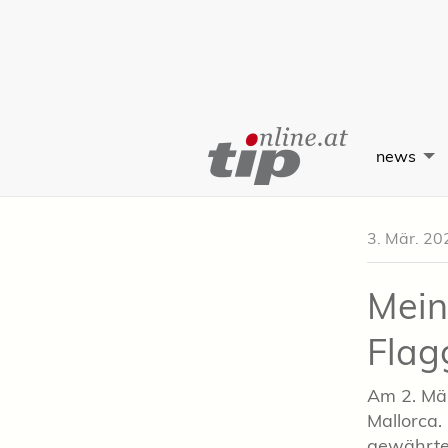
Skip
to
news
Content
3. Mär. 20
Mein
Flag
Am 2. Mär
Mallorca.
gewährte 