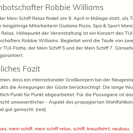
botschafter Robbie Williams
er Mein Schiff Relax findet am 9. April in Málaga statt, als 
ie langjährige Mitarbeiterin Giuliana Rizzo, Spa & Sport Man
f Relax. Höhepunkt der Veranstaltung ist ein Konzert des TUI
chafters Robbie Williams. Begleitet wird die Taufe von zwe
r TUI-Flotte, der Mein Schiff 5 und der Mein Schiff 7. Gänseh
 garantiert.
liches Fazit
ehen, dass ein internationaler Großkonzern bei der Neugest
ukts die Anregungen der Gäste berücksichtigt. Die lange Wu
lich Punkt für Punkt abgearbeitet. Für die Passagiere ist das
 nicht unwesentlicher - Aspekt des propagierten Wohlfühlkon
d gut gemacht. (red)
ises
,
mein schiff
,
mein schiff relax
,
schiff
,
kreuzfahrt
,
neubau
,