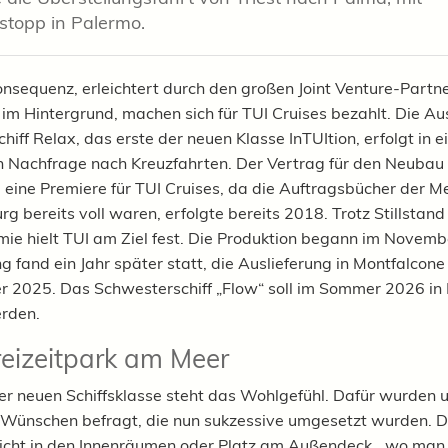
stopp in Palermo.
nsequenz, erleichtert durch den großen Joint Venture-Partn
im Hintergrund, machen sich für TUI Cruises bezahlt. Die Au
hiff Relax, das erste der neuen Klasse InTUItion, erfolgt in 
n Nachfrage nach Kreuzfahrten. Der Vertrag für den Neubau
i, eine Premiere für TUI Cruises, da die Auftragsbücher der 
rg bereits voll waren, erfolgte bereits 2018. Trotz Stillsta
ie hielt TUI am Ziel fest. Die Produktion begann im Novemb
g fand ein Jahr später statt, die Auslieferung in Montfalcone
r 2025. Das Schwesterschiff „Flow“ soll im Sommer 2026 in 
erden.
reizeitpark am Meer
er neuen Schiffsklasse steht das Wohlgefühl. Dafür wurden u
 Wünschen befragt, die nun sukzessive umgesetzt wurden. 
licht in den Innenräumen oder Platz am Außendeck, „wo man 