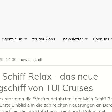
agent-club
touristikjobs
newsletter
über uns
25, 14:00
|
news
|
schiff
 Schiff Relax - das neue
gschiff von TUI Cruises
z starteten die "Vorfreudefahrten" der Mein Schiff Re
 Erste Einblicke in die zahlreichen Neuerungen an Bor
die Überstellungsfahrt von Triest nach Palma, mit