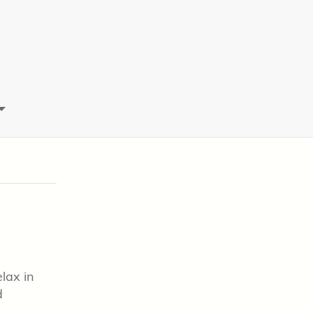
lax in
d