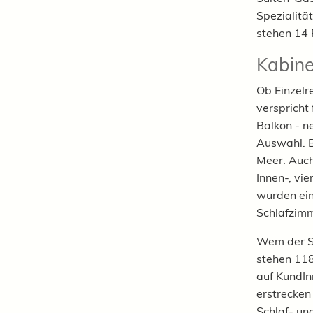
Spezialitä
stehen 14 
Kabine
Ob Einzelr
verspricht
Balkon - n
Auswahl. B
Meer. Auch
Innen-, vi
wurden ein
Schlafzimm
Wem der Si
stehen 118
auf KundIn
erstrecken
Schlaf- un