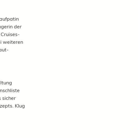
Taufpatin
agerin der
 Cruises-
i weiteren
aut-
altung
nschliste
 sicher
zepts. Klug