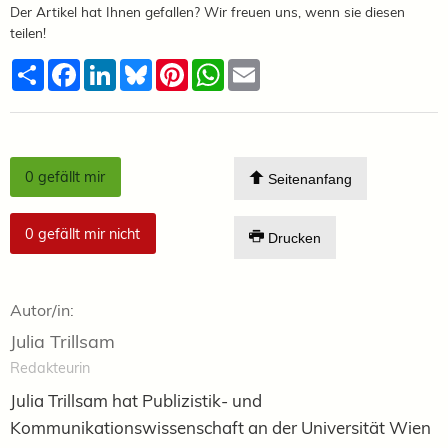
Der Artikel hat Ihnen gefallen? Wir freuen uns, wenn sie diesen
teilen!
Teilen
Facebook
LinkedIn
Bluesky
Pinterest
WhatsApp
Email
0
gefällt mir
Seitenanfang
0
gefällt mir nicht
Drucken
Autor/in:
Julia Trillsam
Redakteurin
Julia Trillsam hat Publizistik- und
Kommunikationswissenschaft an der Universität Wien