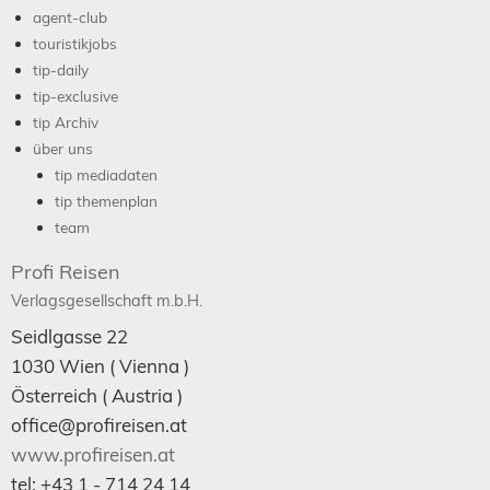
agent-club
touristikjobs
tip-daily
tip-exclusive
tip Archiv
über uns
tip mediadaten
tip themenplan
team
Profi Reisen
Verlagsgesellschaft m.b.H.
Seidlgasse 22
1030
Wien
( Vienna )
Österreich (
Austria
)
office@profireisen.at
www.profireisen.at
tel:
+43 1 - 714 24 14