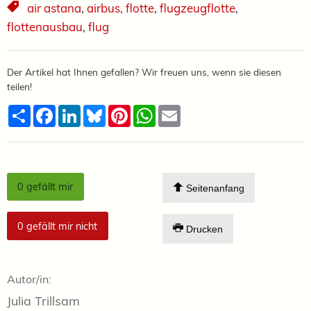
air astana
,
airbus
,
flotte
,
flugzeugflotte
,
flottenausbau
,
flug
Der Artikel hat Ihnen gefallen? Wir freuen uns, wenn sie diesen
teilen!
Teilen
Facebook
LinkedIn
Bluesky
Pinterest
WhatsApp
Email
0
gefällt mir
Seitenanfang
0
gefällt mir nicht
Drucken
Autor/in:
Julia Trillsam