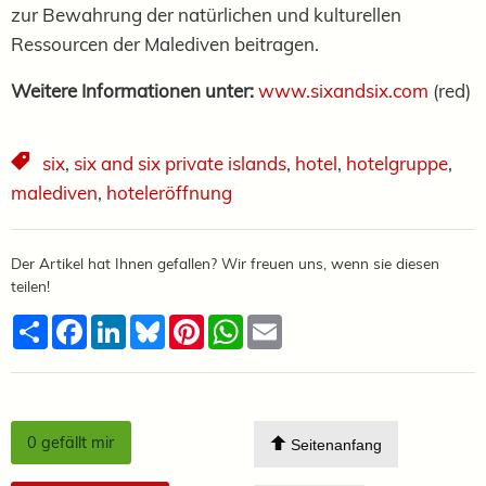
zur Bewahrung der natürlichen und kulturellen
Ressourcen der Malediven beitragen.
Weitere Informationen unter:
www.sixandsix.com
(red)
six
,
six and six private islands
,
hotel
,
hotelgruppe
,
malediven
,
hoteleröffnung
Der Artikel hat Ihnen gefallen? Wir freuen uns, wenn sie diesen
teilen!
Teilen
Facebook
LinkedIn
Bluesky
Pinterest
WhatsApp
Email
0
gefällt mir
Seitenanfang