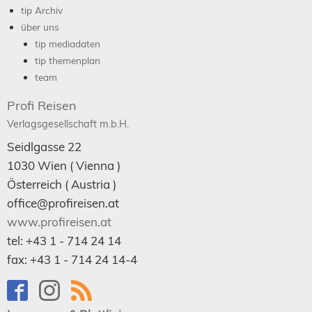
tip Archiv
über uns
tip mediadaten
tip themenplan
team
Profi Reisen
Verlagsgesellschaft m.b.H.
Seidlgasse 22
1030
Wien
( Vienna )
Österreich (
Austria
)
office@profireisen.at
www.profireisen.at
tel:
+43 1 - 714 24 14
fax:
+43 1 - 714 24 14-4