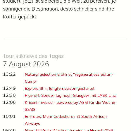
studiert. Jetzt ist sie bereit, die Welt zu bereisen. Je
sonniger die Destination, desto schneller sind ihre
Koffer gepackt.
Touristiknews des Tages
7 August 2026
13:22
Natural Selection eröffnet "regeneratives Safari-
Camp"
12:49
Explora III in Jungfernsaison gestartet
12:30
Play off: Sonderflug nach Glasgow mit LASK Linz
12:06
Krisenhinweise - powered by A3M für die Woche
32/33
10:01
Emirates: Mehr Codeshare mit South African
Airways
09:46
Neue TUI Solo-Wochen-Termine im Herbst 2026