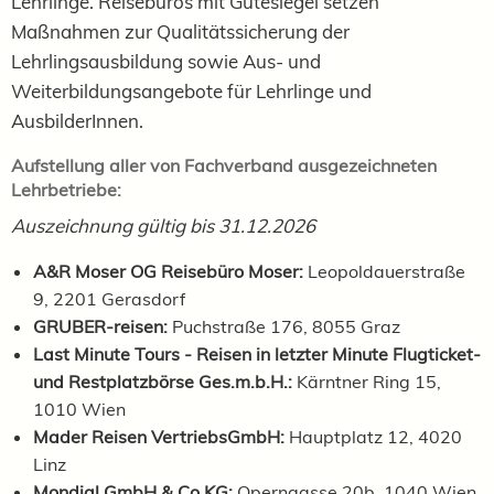
Lehrlinge. Reisebüros mit Gütesiegel setzen
Maßnahmen zur Qualitätssicherung der
Lehrlingsausbildung sowie Aus- und
Weiterbildungsangebote für Lehrlinge und
AusbilderInnen.
Aufstellung aller von Fachverband ausgezeichneten
Lehrbetriebe:
Auszeichnung gültig bis
31.12.2026
A&R Moser OG Reisebüro Moser:
Leopoldauerstraße
9, 2201 Gerasdorf
GRUBER-reisen:
Puchstraße 176, 8055 Graz
Last Minute Tours - Reisen in letzter Minute Flugticket-
und Restplatzbörse Ges.m.b.H.:
Kärntner Ring 15,
1010 Wien
Mader Reisen VertriebsGmbH:
Hauptplatz 12, 4020
Linz
Mondial GmbH & Co KG:
Operngasse 20b, 1040 Wien