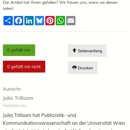
Der Artikel hat Ihnen gefallen? Wir freuen uns, wenn sie diesen
teilen!
Teilen
Facebook
LinkedIn
Bluesky
Pinterest
WhatsApp
Email
0
gefällt mir
Seitenanfang
0
gefällt mir nicht
Drucken
Autor/in:
Julia Trillsam
Redakteurin
Julia Trillsam hat Publizistik- und
Kommunikationswissenschaft an der Universität Wien