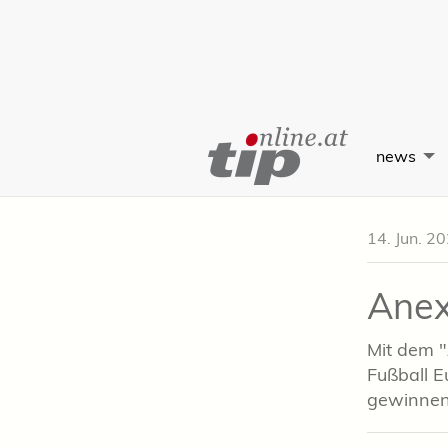
Skip
to
news
Content
14. Jun. 2
Anex
Mit dem "
Fußball E
gewinnen