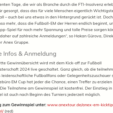
lenten Tage, die wir als Branche durch die FTI-Insolvenz erle
r gesorgt, dass das für viele Menschen eigentlich Wichtigst
all – auch bei uns etwas in den Hintergrund gerückt ist. Doch
so mehr, dass die Fußball-EM der Herren endlich beginnt, un
pp-Spiel für noch mehr Spannung und tolle Preise sorgen kö
 daher auf zahlreiche Anmeldungen“, so Hakan Gürova, Direk
er Anex Gruppe.
e Infos & Anmeldung
tte Gewinnübersicht wird mit dem Kick-off zur Fußball
terschaft 2024 live geschaltet. Ganz gleich, ob die teilneh
s leidenschaftliche Fußballfans oder Gelegenheitszuschauer 
büro EM Cup hat jeder die Chance, einen Treffer zu erzielen
Die Teilnahme am Gewinnspiel ist kostenfrei. Der Einstieg in
l ist auch nach Beginn des Turniers jederzeit möglich.
 zum Gewinnspiel unter:
www.anextour.de/anex-em-kickti
l/
(red)