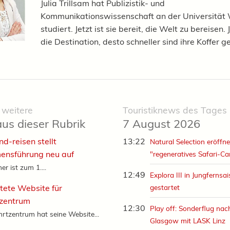
Julia Trillsam hat Publizistik- und
Kommunikationswissenschaft an der Universität
studiert. Jetzt ist sie bereit, die Welt zu bereisen.
die Destination, desto schneller sind ihre Koffer g
 weitere
Touristiknews des Tages
aus dieser Rubrik
7 August 2026
d-reisen stellt
13:22
Natural Selection eröffne
ensführung neu auf
"regeneratives Safari-C
r ist zum 1....
12:49
Explora III in Jungfernsa
tete Website für
gestartet
tzentrum
12:30
Play off: Sonderflug nac
rtzentrum hat seine Website...
Glasgow mit LASK Linz