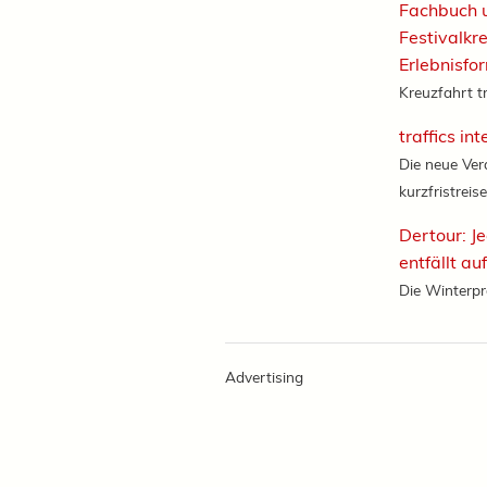
Fachbuch 
Festivalkr
Erlebnisfo
Kreuzfahrt tr
traffics in
Die neue Ver
kurzfristreise
Dertour: J
entfällt au
Die Winterpr
Advertising