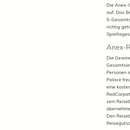
Die Anex-G
auf. Das B
5-Gesamtsi
richtig ge
Spieltages
Anex-R
Die Gewinn
Gesamtsieg
Personen i
Palace fre
eine koste
RedCarpetN
sein Reise
übernehmen
Den Reiseb
Reisegutsc