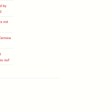
d by
3
e mit
Termine
t
eu auf