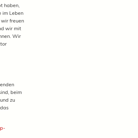
bt haben,
e im Leben
 wir freuen
d wir mit
nnen. Wir
tor
menden
sind, beim
 und zu
 das
pp-