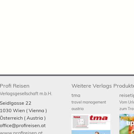
Profi Reisen
Weitere Verlags Produkt
Verlagsgesellschaft m.b.H.
tma
reiset
travel management
Vom Url
Seidlgasse 22
austria
zum Tra
1030
Wien
( Vienna )
Österreich (
Austria
)
office@profireisen.at
www.profireisen.at