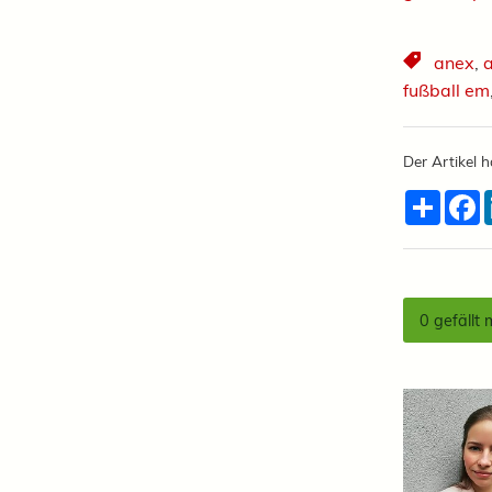
anex
,
a
fußball em
Der Artikel h
Teilen
F
0
gefällt 