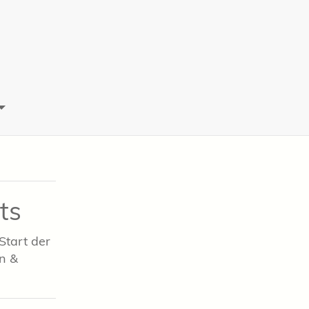
ts
Start der
rn &