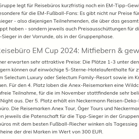
ruppe legt für Reisebüros kurzfristig noch ein EM-Tipp-Gew
esondere für die EM-Fußball-Fans: Es gibt nicht nur Preise fü
eger - also diejenigen Teilnehmenden, die über das gesamt
tippt haben - sondern jeweils auch Preisausschüttungen für d
-Sieger in der Vorrunde, als in der Gruppenphase.
eisebüro EM Cup 2024: Mitfiebern & ge
er erwarten sehr attraktive Preise: Die Plätze 1-3 unter den
ern können auf einwöchige 5-Sterne-Hotelaufenthalte für 
m Selectum Luxury oder Selectum Family-Resort sowie im K
uen. Für den 4. Platz loben die Anex-Reisemarken eine Wildc
nfreie Teilnahme, für die im November stattfindende sehr bel
ight aus. Der 5. Platz erhält ein Neckermann Reisen-Deko-
büro. Die Reisemarken Anex Tour, Öger Tours und Neckerma
 jeweils die Patenschaft für die Tipp-Sieger in der Gruppe
üros mit dem besten Fußball-Riecher winken als Tagessieg 
heine der drei Marken im Wert von 300 EUR.