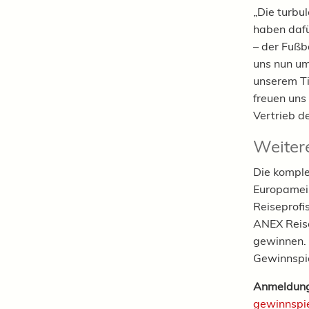
„Die turbu
haben dafü
– der Fußb
uns nun um
unserem Ti
freuen uns
Vertrieb d
Weiter
Die komple
Europameis
Reiseprofi
ANEX Reise
gewinnen. 
Gewinnspie
Anmeldung
gewinnspie