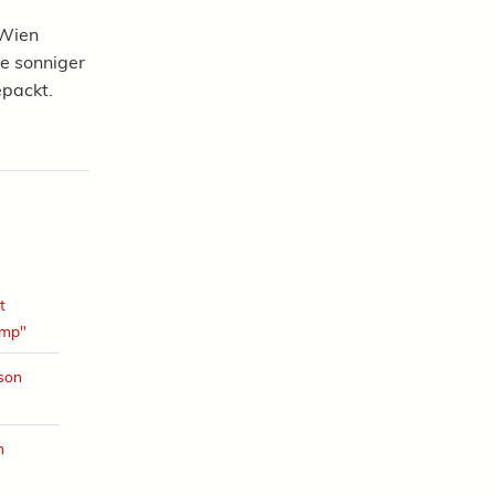
 Wien
 Je sonniger
epackt.
t
amp"
ison
h