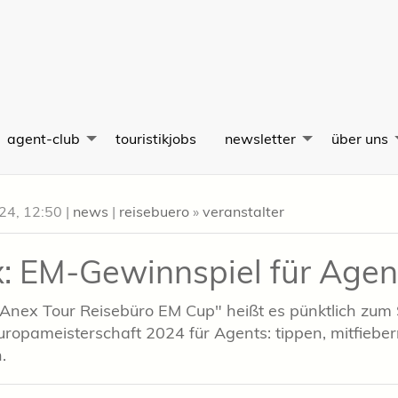
agent-club
touristikjobs
newsletter
über uns
024, 12:50
|
news
|
reisebuero
»
veranstalter
: EM-Gewinnspiel für Agen
Anex Tour Reisebüro EM Cup" heißt es pünktlich zum 
uropameisterschaft 2024 für Agents: tippen, mitfiebe
.