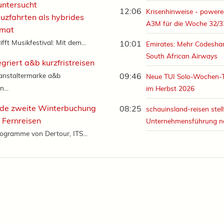
untersucht
12:06
Krisenhinweise - powere
euzfahrten als hybrides
A3M für die Woche 32/3
rmat
ifft Musikfestival: Mit dem...
10:01
Emirates: Mehr Codeshar
South African Airways
tegriert a&b kurzfristreisen
anstaltermarke a&b
09:46
Neue TUI Solo-Wochen-
n...
im Herbst 2026
ede zweite Winterbuchung
08:25
schauinsland-reisen stell
f Fernreisen
Unternehmensführung n
ogramme von Dertour, ITS...