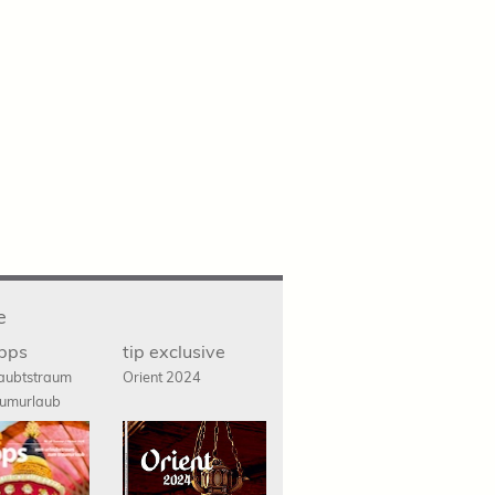
e
ipps
tip exclusive
aubtstraum
Orient 2024
umurlaub