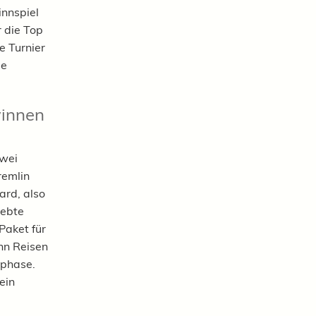
innspiel
r die Top
e Turnier
ie
winnen
zwei
remlin
ard, also
iebte
Paket für
nn Reisen
nphase.
ein