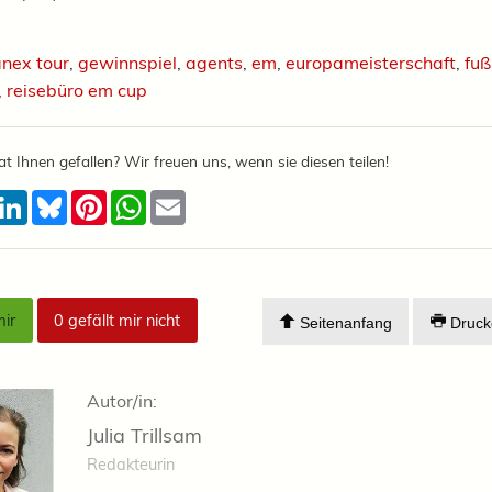
nex tour
,
gewinnspiel
,
agents
,
em
,
europameisterschaft
,
fuß
,
reisebüro em cup
at Ihnen gefallen? Wir freuen uns, wenn sie diesen teilen!
acebook
LinkedIn
Bluesky
Pinterest
WhatsApp
Email
mir
0
gefällt mir nicht
Seitenanfang
Druck
Autor/in:
Julia Trillsam
Redakteurin