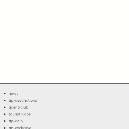
news
tip-destinations
agent-club
touristikjobs
tip-daily
tip-exclusive