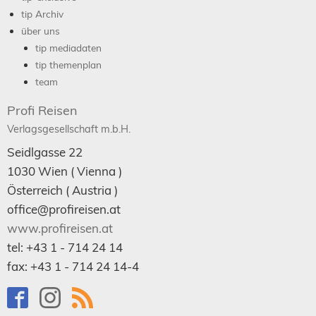
tip Archiv
über uns
tip mediadaten
tip themenplan
team
Profi Reisen
Verlagsgesellschaft m.b.H.
Seidlgasse 22
1030
Wien
( Vienna )
Österreich (
Austria
)
office@profireisen.at
www.profireisen.at
tel:
+43 1 - 714 24 14
fax:
+43 1 - 714 24 14-4