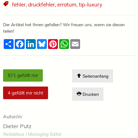
fehler
,
druckfehler
,
erratum
,
tip-luxury
Der Artikel hat Ihnen gefallen? Wir freuen uns, wenn sie diesen
teilen!
Teilen
Facebook
LinkedIn
Bluesky
Pinterest
WhatsApp
Email
971
gefällt mir
Seitenanfang
4
gefällt mir nicht
Drucken
Autor/in:
Dieter Putz
Redakteur / Managing Editor