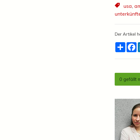
usa
,
am
unterkünft
Der Artikel h
Teilen
F
0
gefällt 