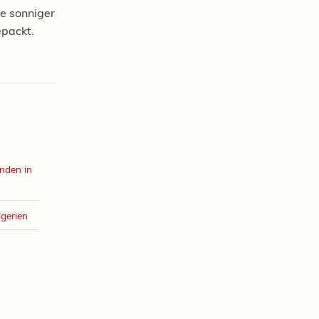
 Je sonniger
epackt.
nden in
lgerien