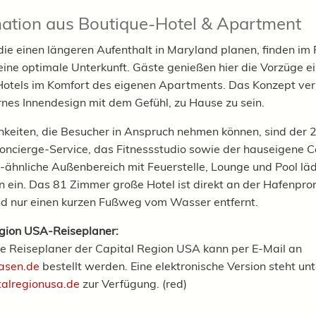
ation aus Boutique-Hotel & Apartment
die einen längeren Aufenthalt in Maryland planen, finden im
eine optimale Unterkunft. Gäste genießen hier die Vorzüge e
otels im Komfort des eigenen Apartments. Das Konzept ver
es Innendesign mit dem Gefühl, zu Hause zu sein.
keiten, die Besucher in Anspruch nehmen können, sind der 
ncierge-Service, das Fitnessstudio sowie der hauseigene C
-ähnliche Außenbereich mit Feuerstelle, Lounge und Pool lä
 ein. Das 81 Zimmer große Hotel ist direkt an der Hafenp
d nur einen kurzen Fußweg vom Wasser entfernt.
egion USA-
Reiseplaner:
le Reiseplaner der Capital Region USA kann per E-Mail an
asen.de
bestellt werden. Eine elektronische Version steht unt
alregionusa.de
zur Verfügung. (red)