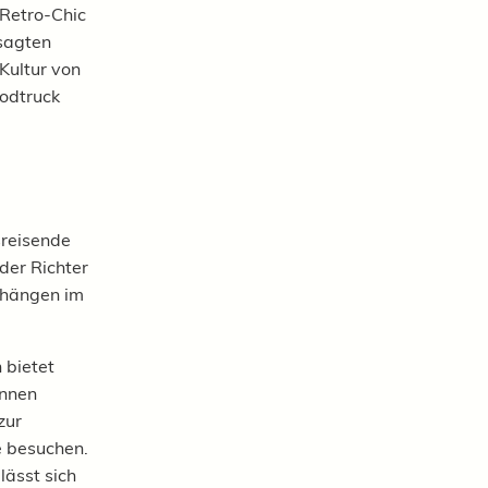
 Retro-Chic
esagten
Kultur von
oodtruck
sreisende
der Richter
e hängen im
 bietet
önnen
zur
e besuchen.
lässt sich