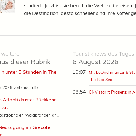
studiert. Jetzt ist sie bereit, die Welt zu bereisen.
die Destination, desto schneller sind ihre Koffer g
 weitere
Touristiknews des Tages
aus dieser Rubrik
6 August 2026
in unter 5 Stunden in The
10:07
Mit beOnd in unter 5 Stu
The Red Sea
2026 verbindet die...
08:54
GNV stärkt Präsenz in A
s Atlantikküste: Rückkehr
ität
tastrophalen Waldbränden an...
Neuzugang im Grecotel
m