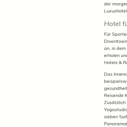
der morgen
Luxushotel,
Hotel 
Für Sporte
Downtown 
an, in dem
erholen un
Hotels & R
Das Innend
beispielsw
gesundheit
Reisende K
Zusätzlich
Yogastudio
sieben Sui
Panoramabl