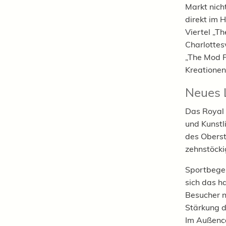
Markt nich
direkt im 
Viertel „T
Charlottes
„The Mod P
Kreationen
Neues L
Das Royal 
und Kunstl
des Oberst
zehnstöcki
Sportbegei
sich das h
Besucher 
Stärkung d
Im Außenca