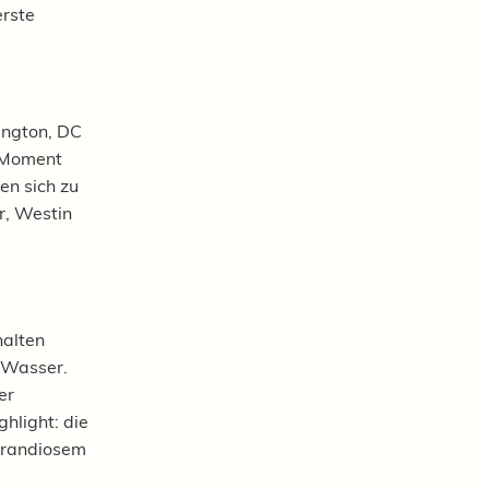
erste
ington, DC
m Moment
en sich zu
r, Westin
halten
 Wasser.
er
hlight: die
 grandiosem