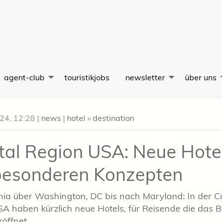
agent-club
touristikjobs
newsletter
über uns
024, 12:28
|
news
|
hotel
»
destination
tal Region USA: Neue Hote
besonderen Konzepten
nia über Washington, DC bis nach Maryland: In der Ca
A haben kürzlich neue Hotels, für Reisende die das 
röffnet.