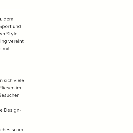
a
, dem
 Sport und
wn
Style
ing vereint
e mit
n sich viele
Fliesen im
Besucher
ne Design-
lches so im