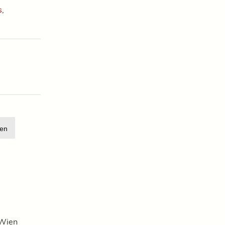
s
,
en
 Wien