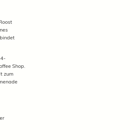
 Roost
ines
bindet
24-
offee Shop.
dt zum
romenade
er