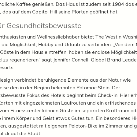
dliche Kaffee genießen. Das Haus ist zudem seit 1984 das 
 das auf dem Capitol Hill seine Pforten geöffnet hat.
für Gesundheitsbewusste
nthusiasten und Wellnessliebhaber bietet The Westin Wash
die Möglichkeit, Hobby und Urlaub zu verbinden. „Von de
 Gäste in dem Haus eintreffen, haben sie endlose Möglichkeit
d zu regenerieren“ sagt Jennifer Connell, Global Brand Leade
esorts.
esign verbindet beruhigende Elemente aus der Natur wie
eise den in der Region bekannten Potomac Stein. Der
sbewusste Fokus des Hotels beginnt beim Check-in: Hier er
arten mit eingezeichneten Laufrouten und ein erfrischendes
 zum Fitnesscenter können Gäste im separaten Kraftraum od
 ihrem Körper und Geist etwas Gutes tun. Ein besonderes Hig
ten, ausgestattet mit eigenem Peloton-Bike im Zimmer und
ick auf die Stadt.