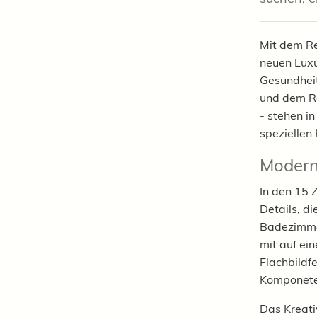
Mit dem Re
neuen Lux
Gesundheit
und dem Ro
- stehen i
speziellen
Moderne
In den 15 Z
Details, d
Badezimmer
mit auf ei
Flachbildf
Komponete
Das Kreati