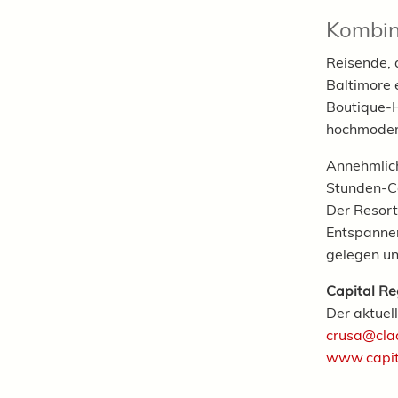
Kombin
Reisende, 
Baltimore 
Boutique-H
hochmodern
Annehmlich
Stunden-Co
Der Resort
Entspannen
gelegen un
Capital R
Der aktuel
crusa@cla
www.capit