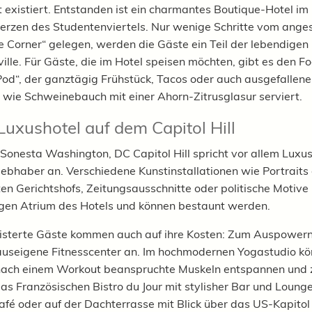
t existiert. Entstanden ist ein charmantes Boutique-Hotel im
Herzen des Studentenviertels. Nur wenige Schritte vom ang
he Corner“ gelegen, werden die Gäste ein Teil der lebendigen 
ville. Für Gäste, die im Hotel speisen möchten, gibt es den F
od“, der ganztägig Frühstück, Tacos oder auch ausgefallene
 wie Schweinebauch mit einer Ahorn-Zitrusglasur serviert.
uxushotel auf dem Capitol Hill
Sonesta Washington, DC Capitol Hill spricht vor allem Luxu
iebhaber an. Verschiedene Kunstinstallationen wie Portraits 
en Gerichtshofs, Zeitungsausschnitte oder politische Motiv
gen Atrium des Hotels und können bestaunt werden.
sterte Gäste kommen auch auf ihre Kosten: Zum Auspowern
auseigene Fitnesscenter an. Im hochmodernen Yogastudio k
nach einem Workout beanspruchte Muskeln entspannen und 
as Französischen Bistro du Jour mit stylisher Bar und Loung
fé oder auf der Dachterrasse mit Blick über das US-Kapitol 