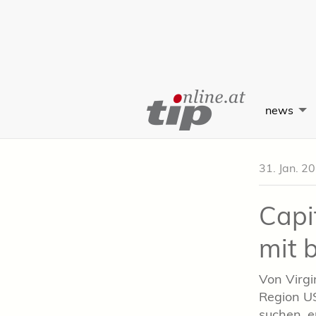
Skip
to
news
Content
31. Jan. 2
Capi
mit 
Von Virgi
Region US
suchen, e