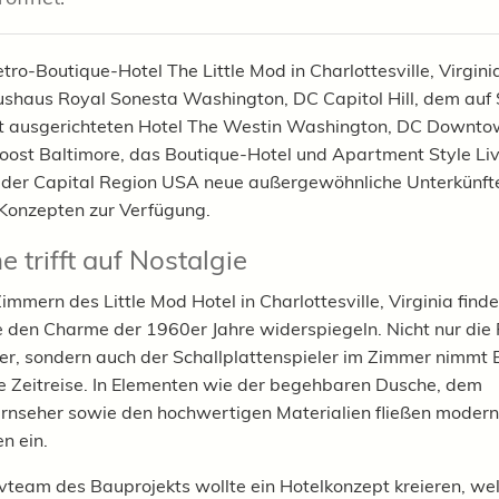
tro-Boutique-Hotel The Little Mod in
Charlottesville, Virgini
ushaus
Royal Sonesta Washington, DC Capitol Hill, d
em a
uf
 ausgerichteten Hotel
The Westin Washington, DC Downto
ost Baltimore, das B
outique-Hotel und Apartment Style Liv
n der
Capital Region USA neue außergewöhnliche Unterkünft
 Konzepten
zur Verfügung.
 trifft auf Nostalgie
immern des Little Mod Hotel in Charlottesville, Virginia finde
ie den Charme der 1960er Jahre widerspiegeln. Nicht nur die 
, sondern auch der Schallplattenspieler im Zimmer nimmt 
ne Zeitreise. In Elementen wie der begehbaren Dusche, dem
ernseher sowie den hochwertigen Materialien fließen moder
n ein.
vteam des Bauprojekts wollte ein Hotelkonzept kreieren, we