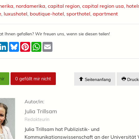
erika
,
nordamerika
,
capital region
,
capital region usa
,
hotel
e
,
luxushotel
,
boutique-hotel
,
sporthotel
,
apartment
at Ihnen gefallen? Wir freuen uns, wenn sie diesen teilen!
acebook
LinkedIn
Bluesky
Pinterest
WhatsApp
Email
mir
0
gefällt mir nicht
Seitenanfang
Druck
Autor/in:
Julia Trillsam
Redakteurin
Julia Trillsam hat Publizistik- und
Kommunikationswissenschaft an der Universität