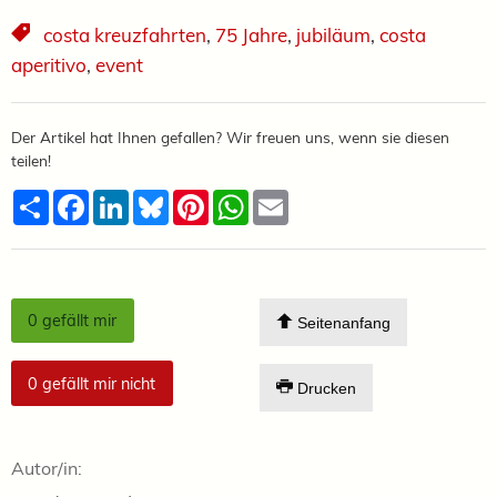
costa kreuzfahrten
,
75 Jahre
,
jubiläum
,
costa
aperitivo
,
event
Der Artikel hat Ihnen gefallen? Wir freuen uns, wenn sie diesen
teilen!
Teilen
Facebook
LinkedIn
Bluesky
Pinterest
WhatsApp
Email
0
gefällt mir
Seitenanfang
0
gefällt mir nicht
Drucken
Autor/in: