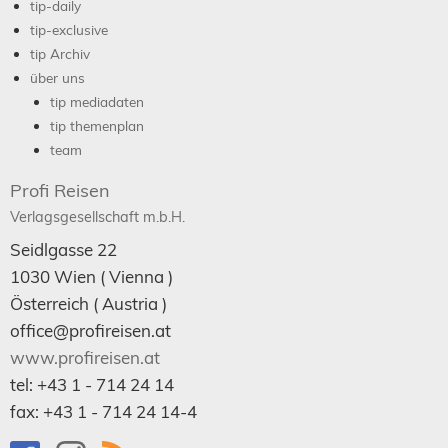
tip-daily
tip-exclusive
tip Archiv
über uns
tip mediadaten
tip themenplan
team
Profi Reisen
Verlagsgesellschaft m.b.H.
Seidlgasse 22
1030
Wien
( Vienna )
Österreich (
Austria
)
office@profireisen.at
www.profireisen.at
tel:
+43 1 - 714 24 14
fax:
+43 1 - 714 24 14-4