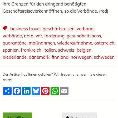
ihre Grenzen für den dringend benötigten
Geschäftsreiseverkehr öffnen, so die Verbände. (red)
business travel
,
geschäftsreisen
,
verband
,
verbände
,
abta
,
vdr
,
forderung
,
gesundheitspass
,
quarantäne
,
maßnahmen
,
wiederaufnahme
,
österreich
,
spanien
,
frankreich
,
italien
,
schweiz
,
belgien
,
niederlande
,
dänemark
,
finnland
,
norwegen
,
schweden
Der Artikel hat Ihnen gefallen? Wir freuen uns, wenn sie diesen
teilen!
Teilen
Facebook
LinkedIn
Bluesky
Pinterest
WhatsApp
Email
0
gefällt mir