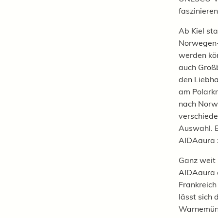
fasziniere
Ab Kiel st
Norwegen- 
werden kön
auch Großb
den Liebha
am Polarkr
nach Norw
verschiede
Auswahl. E
AIDAaura z
Ganz weit 
AIDAaura a
Frankreich
lässt sich
Warnemünde