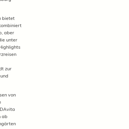
 bietet
kombiniert
p, aber
ie unter
ighlights
rzreisen
dt zur
 und
isen von
e
IDAvita
n ab
ngärten