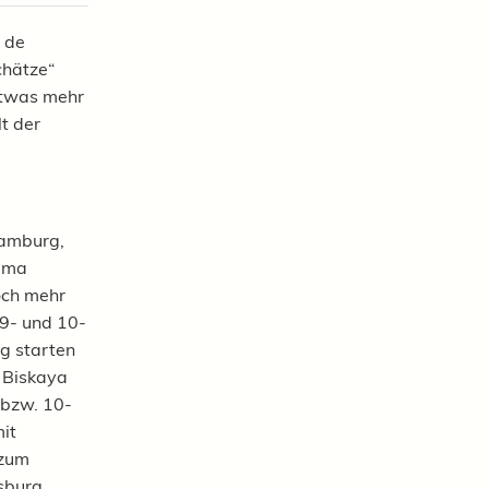
 de
chätze“
etwas mehr
lt der
Hamburg,
ima
ch mehr
 9- und 10-
g starten
e Biskaya
 bzw. 10-
it
 zum
rsburg