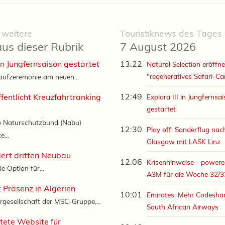
 weitere
Touristiknews des Tages
aus dieser Rubrik
7 August 2026
 in Jungfernsaison gestartet
13:22
Natural Selection eröffne
"regeneratives Safari-C
aufzeremonie am neuen...
12:49
fentlicht Kreuzfahrtranking
Explora III in Jungfernsa
gestartet
e Naturschutzbund (Nabu)
12:30
Play off: Sonderflug nac
e...
Glasgow mit LASK Linz
dert dritten Neubau
12:06
Krisenhinweise - powere
ie Option für...
A3M für die Woche 32/3
 Präsenz in Algerien
10:01
Emirates: Mehr Codeshar
rgesellschaft der MSC-Gruppe,...
South African Airways
tete Website für