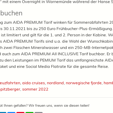
“ mit einem Overnight in Warnemünde während der Hanse S
 buchen
ng zum AIDA PREMIUM Tarif winken für Sommerabfahrten 2
s 30.11.2021 bis zu 250 Euro Frühbucher-Plus-Ermäßigung
ist limitiert und gilt für die 1. und 2. Person in der Kabine. W
es AIDA PREMIUM Tarifs sind u.a. die Wahl der Wunschkabi
ch zwei Flaschen Mineralwasser und ein 250-MB-Internetpak
d auch zum AIDA PREMIUM All INCLUSIVE Tarif buchbar. Er b
 zu den Leistungen im PEMIUM Tarif das umfangreichste AID
ket und eine Social Media Flatrate für die gesamte Reise.
reuzfahrten
,
aida cruises
,
nordland
,
norwegische fjorde
,
ham
spitzberger
,
sommer 2022
at Ihnen gefallen? Wir freuen uns, wenn sie diesen teilen!