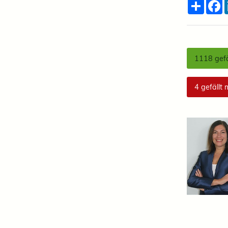
Teilen
F
1118
gefä
4
gefällt 