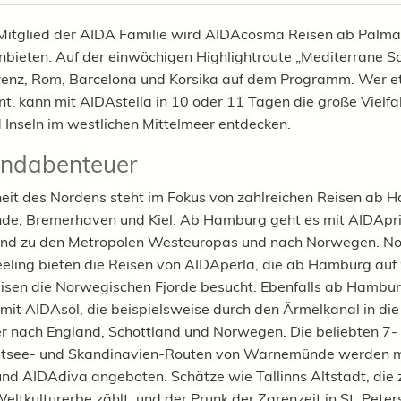
Mitglied der AIDA Familie wird AIDAcosma Reisen ab Palma
nbieten. Auf der einwöchigen Highlightroute „Mediterrane S
renz, Rom, Barcelona und Korsika auf dem Programm. Wer 
nt, kann mit AIDAstella in 10 oder 11 Tagen die große Vielfa
 Inseln im westlichen Mittelmeer entdecken.
andabenteuer
eit des Nordens steht im Fokus von zahlreichen Reisen ab 
e, Bremerhaven und Kiel. Ab Hamburg geht es mit AIDApr
nd zu den Metropolen Westeuropas und nach Norwegen.
No
eling bieten die Reisen von AIDAperla, die ab Hamburg auf
isen die Norwegischen Fjorde besucht. Ebenfalls ab Hambur
 mit AIDAsol, die beispielsweise durch den Ärmelkanal in di
er nach England, Schottland und Norwegen. Die beliebten 7-
stsee- und Skandinavien-Routen von Warnemünde werden m
d AIDAdiva angeboten. Schätze wie Tallinns Altstadt, die
tkulturerbe zählt, und der Prunk der Zarenzeit in St. Pete