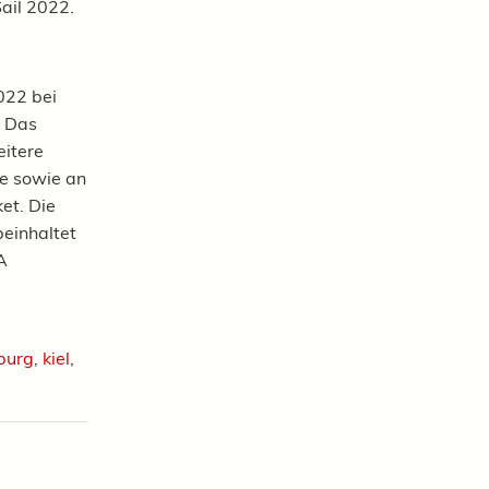
ail 2022.
022 bei
. Das
eitere
ne sowie an
et. Die
einhaltet
A
burg
,
kiel
,