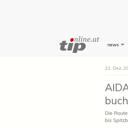
Skip
to
news
Content
22. Dez. 2
AIDA
buch
Die Route
bis Spitz