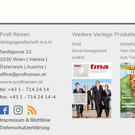
Profi Reisen
Weitere Verlags Produkt
Verlagsgesellschaft m.b.H.
tma
reiset
travel management
Vom Url
Seidlgasse 22
austria
zum Tra
1030
Wien
( Vienna )
Österreich (
Austria
)
office@profireisen.at
www.profireisen.at
tel:
+43 1 - 714 24 14
fax:
+43 1 - 714 24 14-4
Impressum & Blattlinie
Datenschutzerklärung