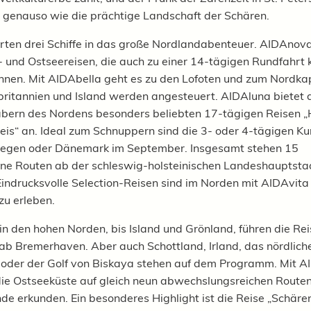
n genauso wie die prächtige Landschaft der Schären.
arten drei Schiffe in das große Nordlandabenteuer. AIDAnova
und Ostseereisen, die auch zu einer 14-tägigen Rundfahrt 
nen. Mit AIDAbella geht es zu den Lofoten und zum Nordka
ritannien und Island werden angesteuert. AIDAluna bietet d
bern des Nordens besonders beliebten 17-tägigen Reisen „H
eis“ an. Ideal zum Schnuppern sind die 3- oder 4-tägigen Ku
egen oder Dänemark im September. Insgesamt stehen 15
ne Routen ab der schleswig-holsteinischen Landeshauptsta
indrucksvolle Selection-Reisen sind im Norden mit AIDAvita
u erleben.
in den hohen Norden, bis Island und Grönland, führen die Re
b Bremerhaven. Aber auch Schottland, Irland, das nördlich
 oder der Golf von Biskaya stehen auf dem Programm. Mit A
 die Ostseeküste auf gleich neun abwechslungsreichen Route
 erkunden. Ein besonderes Highlight ist die Reise „Schäre