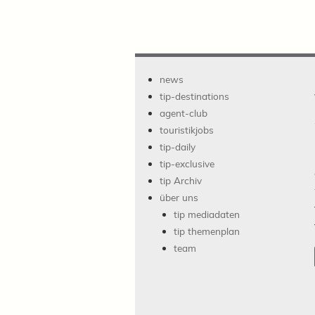
news
tip-destinations
agent-club
touristikjobs
tip-daily
tip-exclusive
tip Archiv
über uns
tip mediadaten
tip themenplan
team