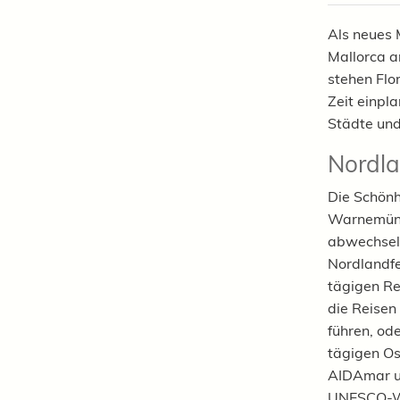
Als neues 
Mallorca a
stehen Flo
Zeit einpla
Städte und
Nordl
Die Schönh
Warnemünd
abwechsel
Nordlandfe
tägigen Re
die Reisen
führen, od
tägigen O
AIDAmar un
UNESCO-Wel