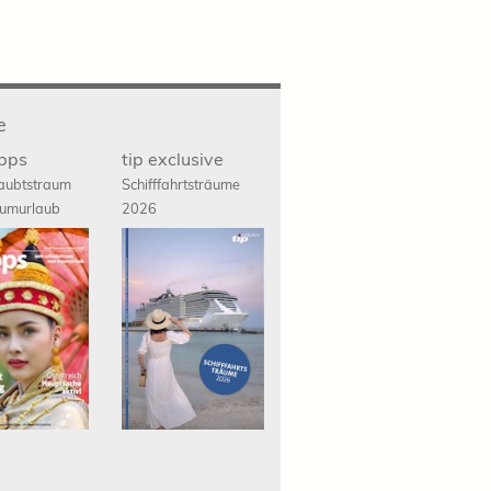
e
ipps
tip exclusive
aubtstraum
Schifffahrts
träume
umurlaub
2026