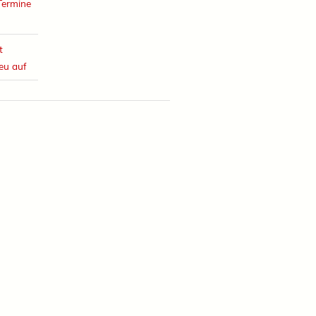
Termine
t
eu auf