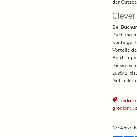
der Ostsee
Clever
Bei Buchu
Buchung bi
Kontingent 
Vorteile d
Bord tägli
Reisen sin
zusätzlich
Getränkepa
aida k
grönland
,
Der Artikel h