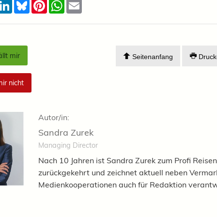
acebook
LinkedIn
Bluesky
Pinterest
WhatsApp
Email
llt mir
Seitenanfang
Druck
mir nicht
Autor/in:
Sandra Zurek
Managing Director
Nach 10 Jahren ist Sandra Zurek zum Profi Reisen
zurückgekehrt und zeichnet aktuell neben Verma
Medienkooperationen auch für Redaktion verantw