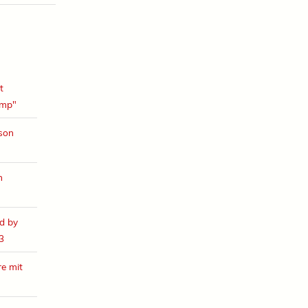
t
amp"
ison
h
d by
3
e mit