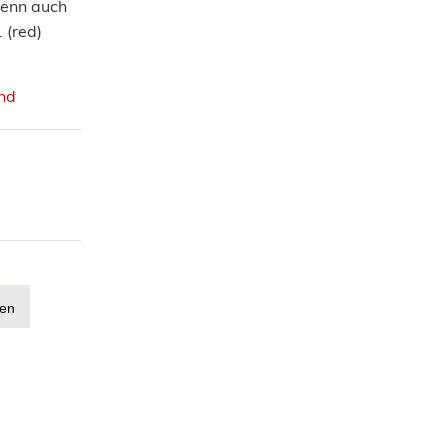
wenn auch
 (red)
nd
en