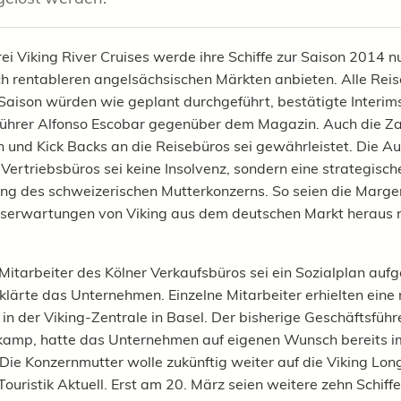
ei Viking River Cruises werde ihre Schiffe zur Saison 2014 n
ch rentableren angelsächsischen Märkten anbieten. Alle Reis
Saison würden wie geplant durchgeführt, bestätigte Interim
ührer Alfonso Escobar gegenüber dem Magazin. Auch die Za
n und Kick Backs an die Reisebüros sei gewährleistet. Die A
 Vertriebsbüros sei keine Insolvenz, sondern eine strategisch
ng des schweizerischen Mutterkonzerns. So seien die Marge
erwartungen von Viking aus dem deutschen Markt heraus n
Mitarbeiter des Kölner Verkaufsbüros sei ein Sozialplan aufge
klärte das Unternehmen. Einzelne Mitarbeiter erhielten eine
in der Viking-Zentrale in Basel. Der bisherige Geschäftsführe
amp, hatte das Unternehmen auf eigenen Wunsch bereits im
 Die Konzernmutter wolle zukünftig weiter auf die Viking Lon
Touristik Aktuell. Erst am 20. März seien weitere zehn Schiff