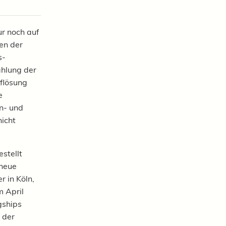
ur noch auf
en der
s-
hlung der
uflösung
e
n- und
icht
stellt
 neue
r in Köln,
 April
gships
e der