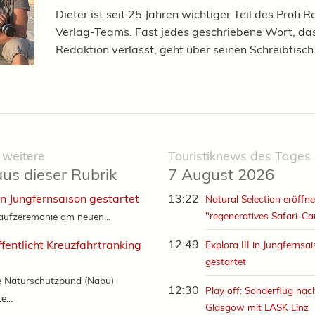
Dieter ist seit 25 Jahren wichtiger Teil des Profi R
Verlag-Teams. Fast jedes geschriebene Wort, das
Redaktion verlässt, geht über seinen Schreibtisch
 weitere
Touristiknews des Tages
aus dieser Rubrik
7 August 2026
 in Jungfernsaison gestartet
13:22
Natural Selection eröffne
"regeneratives Safari-C
aufzeremonie am neuen...
12:49
fentlicht Kreuzfahrtranking
Explora III in Jungfernsa
gestartet
e Naturschutzbund (Nabu)
12:30
Play off: Sonderflug nac
e...
Glasgow mit LASK Linz