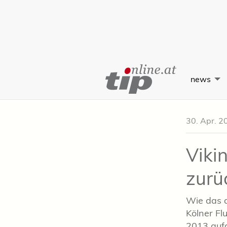
Skip
to
news
Content
30. Apr. 2
Viki
zurü
Wie das d
Kölner Fl
2013 auf