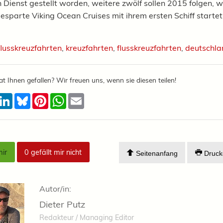
n Dienst gestellt worden, weitere zwölf sollen 2015 folgen, 
esparte Viking Ocean Cruises mit ihrem ersten Schiff startet.
flusskreuzfahrten
,
kreuzfahrten
,
flusskreuzfahrten
,
deutschla
at Ihnen gefallen? Wir freuen uns, wenn sie diesen teilen!
acebook
LinkedIn
Bluesky
Pinterest
WhatsApp
Email
mir
0
gefällt mir nicht
Seitenanfang
Druck
Autor/in:
Dieter Putz
Redakteur / Managing Editor