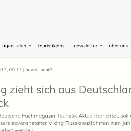
agent-club
touristikjobs
newsletter
über uns
013, 09:17
|
news
|
schiff
ng zieht sich aus Deutschla
ck
eutsche Fachmagazin Touristik Aktuell berichtet, soll 
ussreiseveranstalter Viking Flusskreuzfahrten zum Ja
gelöst werden.