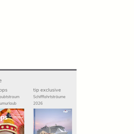
e
ipps
tip exclusive
aubtstraum
Schifffahrts
träume
umurlaub
2026