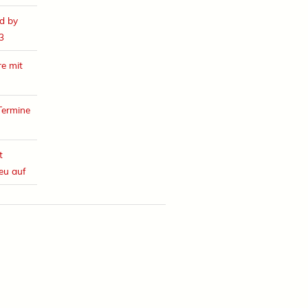
d by
3
e mit
Termine
t
eu auf