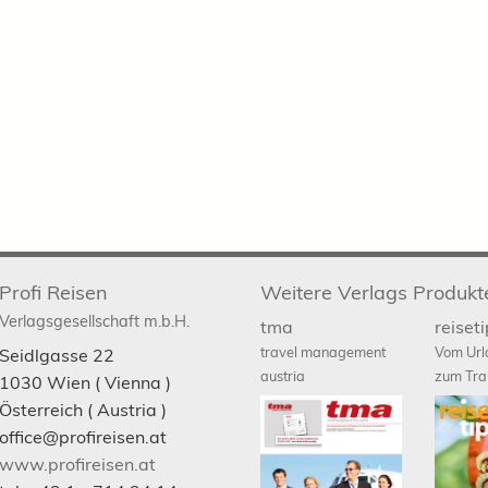
Profi Reisen
Weitere Verlags Produkt
Verlagsgesellschaft m.b.H.
tma
reiset
travel management
Vom Url
Seidlgasse 22
austria
zum Tra
1030
Wien
( Vienna )
Österreich (
Austria
)
office@profireisen.at
www.profireisen.at