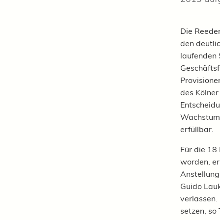
Die Reeder
den deutli
laufenden 
Geschäftsf
Provisione
des Kölner
Entscheidu
Wachstums
erfüllbar.
Für die 18 
worden, er
Anstellung 
Guido Lauk
verlassen.
setzen, so 