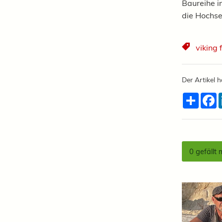
Baureihe i
die Hochse
viking 
Der Artikel h
Teilen
F
0
gefällt 