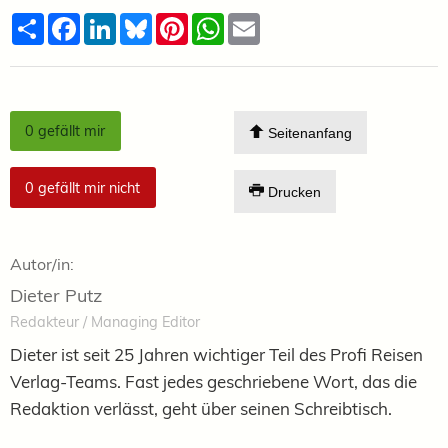
Teilen
Facebook
LinkedIn
Bluesky
Pinterest
WhatsApp
Email
0
gefällt mir
Seitenanfang
0
gefällt mir nicht
Drucken
Autor/in:
Dieter Putz
Redakteur / Managing Editor
Dieter ist seit 25 Jahren wichtiger Teil des Profi Reisen
Verlag-Teams. Fast jedes geschriebene Wort, das die
Redaktion verlässt, geht über seinen Schreibtisch.