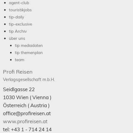
agent-club
touristikjobs
tip-daily
tip-exclusive
tip Archiv
über uns
tip mediadaten
tip themenplan
team
Profi Reisen
Verlagsgesellschaft m.b.H.
Seidlgasse 22
1030
Wien
( Vienna )
Österreich (
Austria
)
office@profireisen.at
www.profireisen.at
tel:
+43 1 - 714 24 14