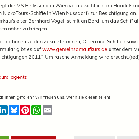
 legt die MS Bellissima in Wien voraussichtlich am Handelskai
n NickoTours-Schiffe in Wien Nussdorf) zur Besichtigung an.
rkaufsleiter Bernhard Vogel ist mit an Bord, um das Schiff al
rten näher zu bringen.
ormationen zu den Zusatzterminen, Orten und Schiffen sowi
mular gibt es auf
www.gemeinsamaufkurs.de
unter dem M
sichtigungen 2011“. Um rasche Anmeldung wird ersucht.(red
ours
,
agents
at Ihnen gefallen? Wir freuen uns, wenn sie diesen teilen!
acebook
LinkedIn
Bluesky
Pinterest
WhatsApp
Email