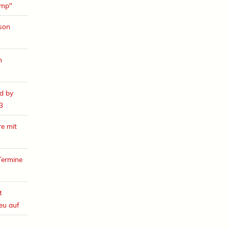
amp"
ison
h
d by
3
e mit
Termine
t
eu auf