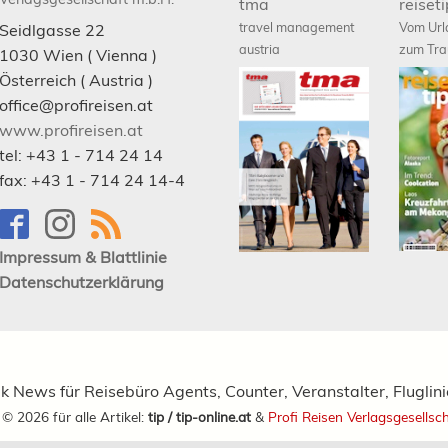
tma
reiset
travel management
Vom Url
Seidlgasse 22
austria
zum Tra
1030
Wien
( Vienna )
Österreich (
Austria
)
office@profireisen.at
www.profireisen.at
tel:
+43 1 - 714 24 14
fax:
+43 1 - 714 24 14-4
Impressum & Blattlinie
Datenschutzerklärung
ik News für Reisebüro Agents, Counter, Veranstalter, Fluglin
t ©
2026
für alle Artikel:
tip / tip-online.at
&
Profi Reisen Verlagsgesellsc