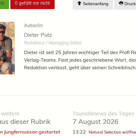
mir
0
gefällt mir nicht
Seitenanfang
Druck
Autor/in:
Dieter Putz
Redakteur / Managing Editor
Dieter ist seit 25 Jahren wichtiger Teil des Profi R
Verlag-Teams. Fast jedes geschriebene Wort, das
Redaktion verlässt, geht über seinen Schreibtisch
 weitere
Touristiknews des Tages
aus dieser Rubrik
7 August 2026
 in Jungfernsaison gestartet
13:22
Natural Selection eröffne