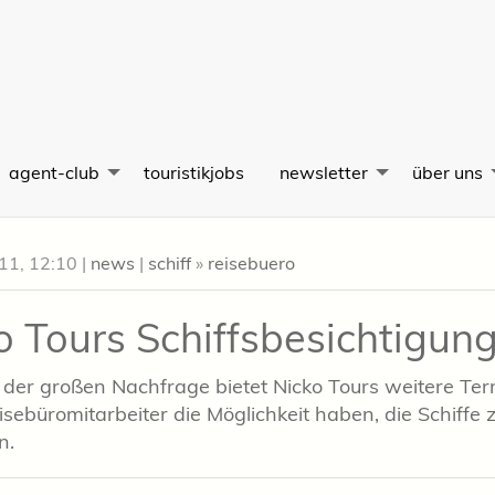
agent-club
touristikjobs
newsletter
über uns
011, 12:10
|
news
|
schiff
»
reisebuero
o Tours Schiffsbesichtigun
der großen Nachfrage bietet Nicko Tours weitere Ter
sebüromitarbeiter die Möglichkeit haben, die Schiffe 
n.