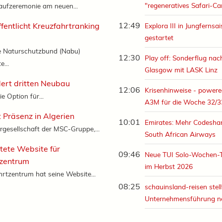
"regeneratives Safari-C
aufzeremonie am neuen...
12:49
fentlicht Kreuzfahrtranking
Explora III in Jungfernsa
gestartet
e Naturschutzbund (Nabu)
12:30
Play off: Sonderflug nac
e...
Glasgow mit LASK Linz
dert dritten Neubau
12:06
Krisenhinweise - powere
ie Option für...
A3M für die Woche 32/3
 Präsenz in Algerien
10:01
Emirates: Mehr Codeshar
rgesellschaft der MSC-Gruppe,...
South African Airways
tete Website für
09:46
Neue TUI Solo-Wochen-
tzentrum
im Herbst 2026
rtzentrum hat seine Website...
08:25
schauinsland-reisen stell
Unternehmensführung n