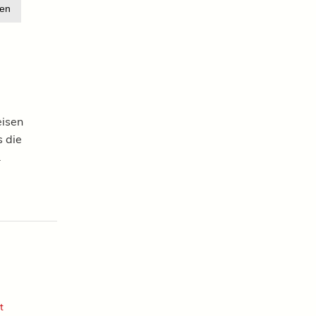
en
eisen
 die
.
t