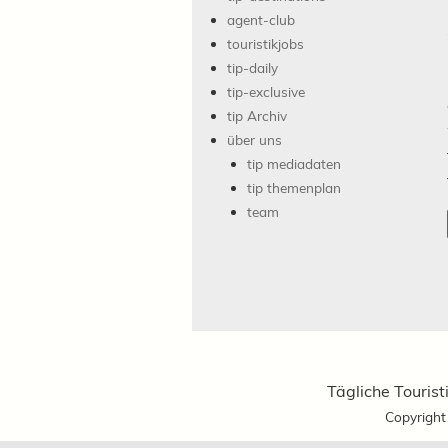
agent-club
touristikjobs
tip-daily
tip-exclusive
tip Archiv
über uns
tip mediadaten
tip themenplan
team
Tägliche Tourist
Copyrigh