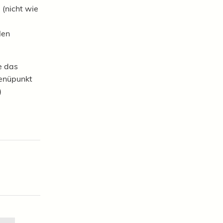
 (nicht wie
len
e das
enüpunkt
)