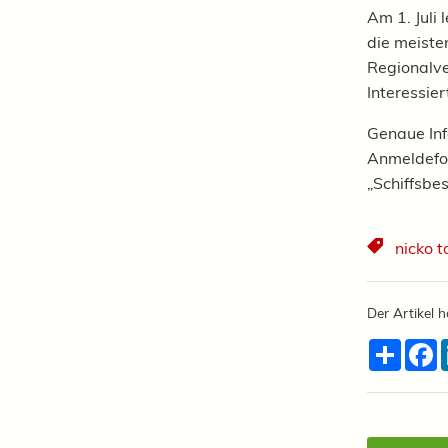
Am 1. Juli
die meiste
Regionalve
Interessie
Genaue Inf
Anmeldefor
„Schiffsbe
nicko t
Der Artikel h
Teilen
F