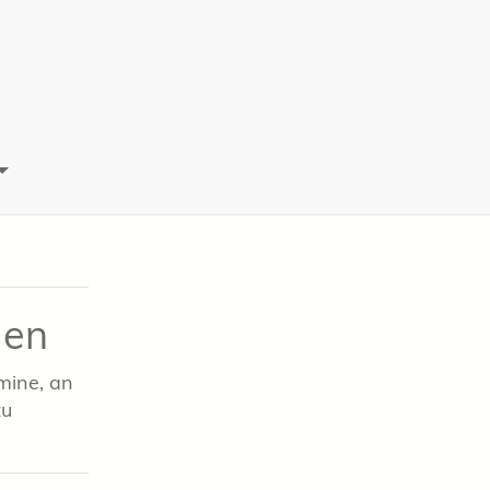
gen
mine, an
zu