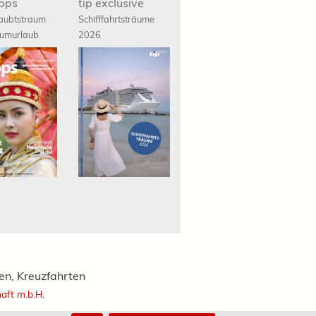
ipps
tip exclusive
aubtstraum
Schifffahrts
träume
umurlaub
2026
ien, Kreuzfahrten
haft m.b.H.