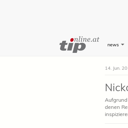
Skip
to
news
Content
14. Jun. 2
Nick
Aufgrund 
denen Rei
inspiziere