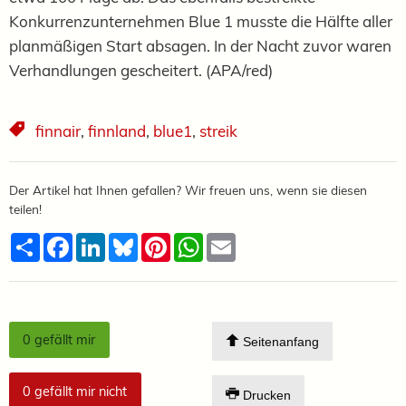
Konkurrenzunternehmen Blue 1 musste die Hälfte aller
planmäßigen Start absagen. In der Nacht zuvor waren
Verhandlungen gescheitert. (APA/red)
finnair
,
finnland
,
blue1
,
streik
Der Artikel hat Ihnen gefallen? Wir freuen uns, wenn sie diesen
teilen!
Teilen
Facebook
LinkedIn
Bluesky
Pinterest
WhatsApp
Email
0
gefällt mir
Seitenanfang
0
gefällt mir nicht
Drucken