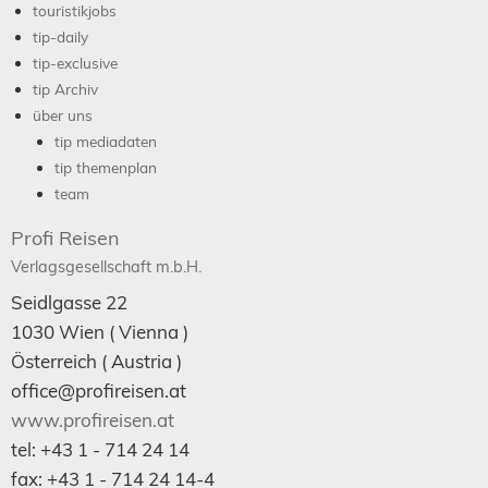
touristikjobs
tip-daily
tip-exclusive
tip Archiv
über uns
tip mediadaten
tip themenplan
team
Profi Reisen
Verlagsgesellschaft m.b.H.
Seidlgasse 22
1030
Wien
( Vienna )
Österreich (
Austria
)
office@profireisen.at
www.profireisen.at
tel:
+43 1 - 714 24 14
fax:
+43 1 - 714 24 14-4