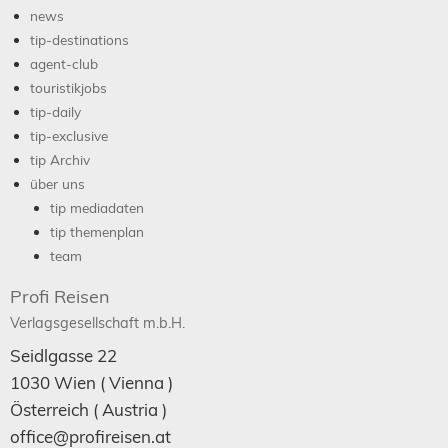
news
tip-destinations
agent-club
touristikjobs
tip-daily
tip-exclusive
tip Archiv
über uns
tip mediadaten
tip themenplan
team
Profi Reisen
Verlagsgesellschaft m.b.H.
Seidlgasse 22
1030
Wien
( Vienna )
Österreich (
Austria
)
office@profireisen.at