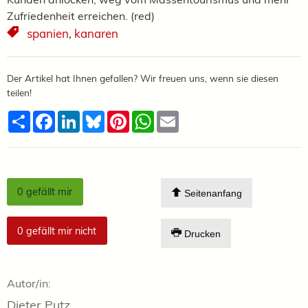
Zufriedenheit erreichen. (red)
spanien
,
kanaren
Der Artikel hat Ihnen gefallen? Wir freuen uns, wenn sie diesen
teilen!
Teilen
Facebook
LinkedIn
Bluesky
Pinterest
WhatsApp
Email
0
gefällt mir
Seitenanfang
0
gefällt mir nicht
Drucken
Autor/in:
Dieter Putz