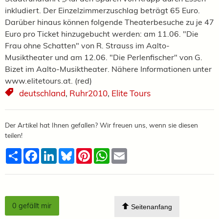
inkludiert. Der Einzelzimmerzuschlag beträgt 65 Euro.
Darüber hinaus können folgende Theaterbesuche zu je 47
Euro pro Ticket hinzugebucht werden: am 11.06. "Die
Frau ohne Schatten" von R. Strauss im Aalto-
Musiktheater und am 12.06. "Die Perlenfischer" von G.
Bizet im Aalto-Musiktheater. Nähere Informationen unter
www.elitetours.at. (red)
deutschland
,
Ruhr2010
,
Elite Tours
Der Artikel hat Ihnen gefallen? Wir freuen uns, wenn sie diesen
teilen!
Teilen
Facebook
LinkedIn
Bluesky
Pinterest
WhatsApp
Email
0
gefällt mir
Seitenanfang