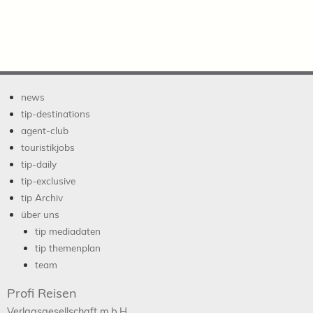
news
tip-destinations
agent-club
touristikjobs
tip-daily
tip-exclusive
tip Archiv
über uns
tip mediadaten
tip themenplan
team
Profi Reisen
Verlagsgesellschaft m.b.H.