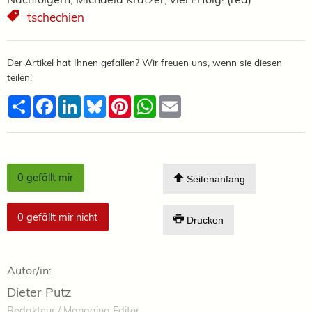
tschechien
Der Artikel hat Ihnen gefallen? Wir freuen uns, wenn sie diesen
teilen!
Teilen
Facebook
LinkedIn
Bluesky
Pinterest
WhatsApp
Email
0
gefällt mir
Seitenanfang
0
gefällt mir nicht
Drucken
Autor/in:
Dieter Putz
Redakteur / Managing Editor