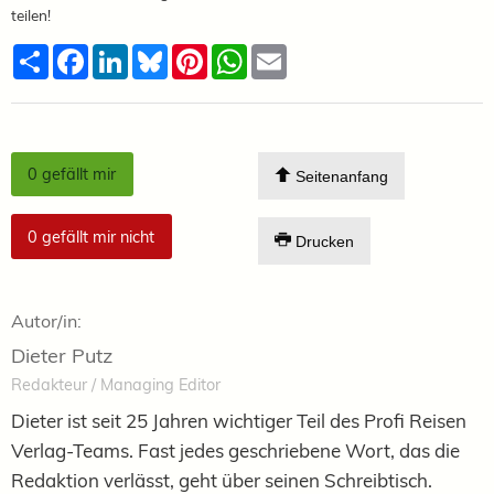
teilen!
Teilen
Facebook
LinkedIn
Bluesky
Pinterest
WhatsApp
Email
0
gefällt mir
Seitenanfang
0
gefällt mir nicht
Drucken
Autor/in:
Dieter Putz
Redakteur / Managing Editor
Dieter ist seit 25 Jahren wichtiger Teil des Profi Reisen
Verlag-Teams. Fast jedes geschriebene Wort, das die
Redaktion verlässt, geht über seinen Schreibtisch.