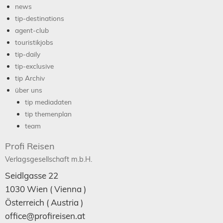
news
tip-destinations
agent-club
touristikjobs
tip-daily
tip-exclusive
tip Archiv
über uns
tip mediadaten
tip themenplan
team
Profi Reisen
Verlagsgesellschaft m.b.H.
Seidlgasse 22
1030
Wien
( Vienna )
Österreich (
Austria
)
office@profireisen.at