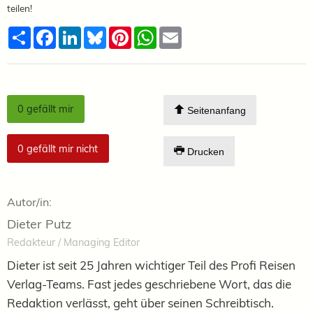
teilen!
Teilen
Facebook
LinkedIn
Bluesky
Pinterest
WhatsApp
Email
0
gefällt mir
Seitenanfang
0
gefällt mir nicht
Drucken
Autor/in:
Dieter Putz
Redakteur / Managing Editor
Dieter ist seit 25 Jahren wichtiger Teil des Profi Reisen
Verlag-Teams. Fast jedes geschriebene Wort, das die
Redaktion verlässt, geht über seinen Schreibtisch.