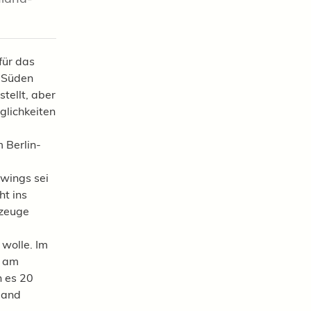
für das
r Süden
tellt, aber
glichkeiten
 Berlin-
wings sei
t ins
gzeuge
 wolle. Im
t am
n es 20
land