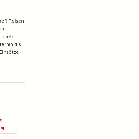
rofi Reisen
es
chnete.
terhin als
Einsätze -
t
amp"