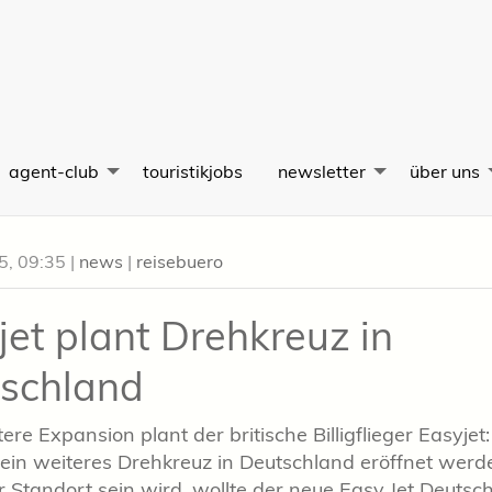
agent-club
touristikjobs
newsletter
über uns
05, 09:35
|
news
|
reisebuero
jet plant Drehkreuz in
schland
ere Expansion plant der britische Billigflieger Easyjet:
 ein weiteres Drehkreuz in Deutschland eröffnet wer
 Standort sein wird, wollte der neue Easy Jet Deutsc