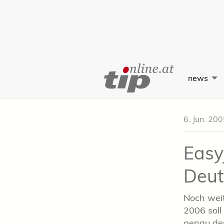
Skip
to
news
Content
6. Jun. 20
Easy
Deut
Noch weit
2006 soll
genau der