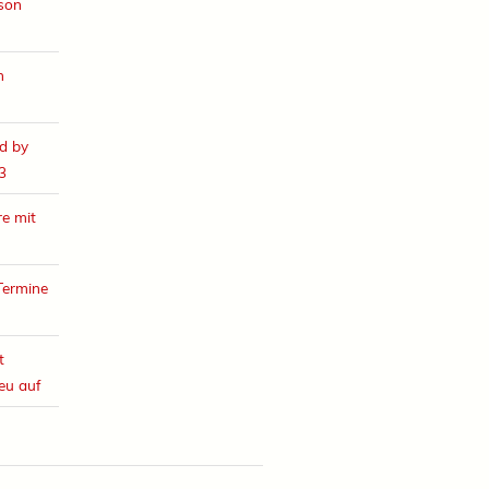
ison
h
d by
3
e mit
Termine
t
eu auf