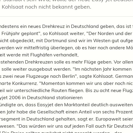
 Kohlsaat noch nicht bekannt geben.
ndestens ein neues Drehkreuz in Deutschland geben, das ist 
rühjahr geplant", so Kohlsaat weiter, "Der Norden und de
nicht abgedeckt, mit Dortmund sind wir im Westen gut aufges
werden wir mittelfristig überlegen, ob es hier noch andere Mö
zeit werde mit Flughäfen verhandelt,
stehenden Drehkreuzen solle es mehr Flüge geben. Vor allem
 solle weiter ausgebaut werden. "Im nächsten Jahr kommen
 zwei neue Flugzeuge nach Berlin", sagte Kohlsaat. German
harte Konkurrenz. "Momentan kommen wir uns aber noch nich
il wir unterschiedliche Routen fliegen. Bis zu acht neue Flu
jet 2006 in Deutschland stationieren
ündigte an, dass Easyjet den Marktanteil deutlich ausweiten
n Jahr habe die Gesellschaft einen Anteil von sechs Prozen
gersegment in Deutschland gehalten, sagt er. Europaweit seie
wesen. "Das würden wir uns auf jeden Fall auch für Deutsch