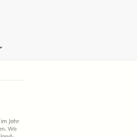
 im Jahr
den. Wo
hland-