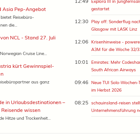
12:49
Explora III in Jungfernsa
 Asia Pep-Angebot
gestartet
bietet Reisebüro-
12:30
Play off: Sonderflug nac
nen die...
Glasgow mit LASK Linz
 von NCL - Stand 27. Juli
12:06
Krisenhinweise - powere
A3M für die Woche 32/3
 Norwegian Cruise Line...
10:01
Emirates: Mehr Codeshar
stria kürt Gewinnspiel-
South African Airways
en
eisebüropartner aus ganz
09:46
Neue TUI Solo-Wochen-
im Herbst 2026
 in Urlaubsdestinationen –
08:25
schauinsland-reisen stell
n Reisende wissen
Unternehmensführung n
e Hitze und Trockenheit...