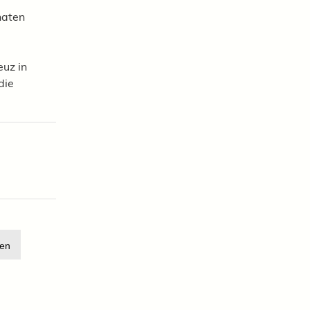
naten
uz in
die
en