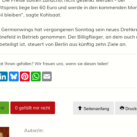
" Die Preise sollten zunächst nicht gesenkt werden - der
ttspreis liege bei 60 Euro und werde in den kommenden Mo
il bleiben", sagte Kohlsaat.
t Germanwings hat vergangenen Sonntag sein neues Drehkre
önefeld in Betrieb genommen. Der Billigflieger, an dem auch 
eteiligt ist, steuert von Berlin aus künftig zehn Ziele an.
at Ihnen gefallen? Wir freuen uns, wenn sie diesen teilen!
acebook
LinkedIn
Bluesky
Pinterest
WhatsApp
Email
mir
0
gefällt mir nicht
Seitenanfang
Druck
Autor/in: