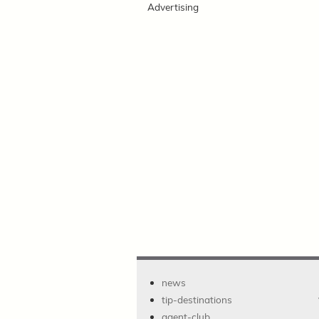
Advertising
news
tip-destinations
agent-club