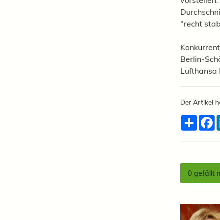
vorstellen.
Durchschni
"recht stab
Konkurren
Berlin-Sch
Lufthansa b
Der Artikel h
Teilen
F
0
gefällt 