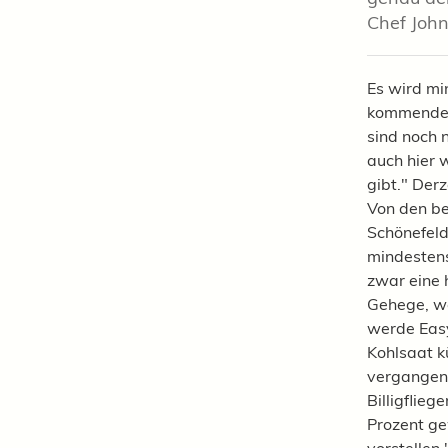
Chef John
Es wird mi
kommende F
sind noch 
auch hier 
gibt." Der
Von den be
Schönefeld
mindestens
zwar eine 
Gehege, we
werde Easy
Kohlsaat k
vergangene
Billigflie
Prozent ge