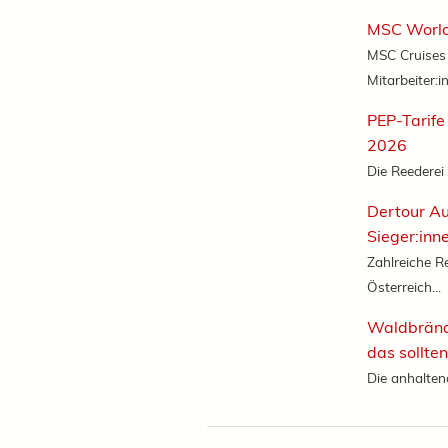
MSC World
MSC Cruises 
Mitarbeiter:in
PEP-Tarife
2026
Die Reederei
Dertour Au
Sieger:inn
Zahlreiche R
Österreich...
Waldbrände
das sollte
Die anhaltend