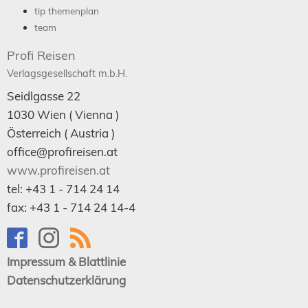
tip themenplan
team
Profi Reisen
Verlagsgesellschaft m.b.H.
Seidlgasse 22
1030
Wien
( Vienna )
Österreich (
Austria
)
office@profireisen.at
www.profireisen.at
tel:
+43 1 - 714 24 14
fax:
+43 1 - 714 24 14-4
Impressum & Blattlinie
Datenschutzerklärung