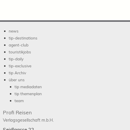
news
tip-destinations
agent-club
touristikjobs
tip-daily
tip-exclusive
tip Archiv
über uns
tip mediadaten
tip themenplan
team
Profi Reisen
Verlagsgesellschaft m.b.H.
Seidlgasse 22